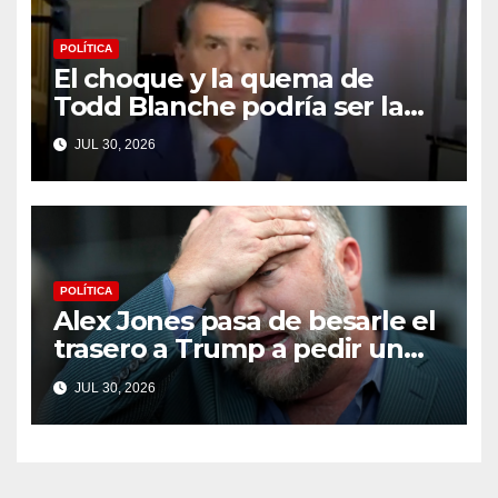
* por Cullen Linebarger
POLÍTICA
El choque y la quema de
Todd Blanche podría ser la
máxima humillación de
JUL 30, 2026
Trump
POLÍTICA
Alex Jones pasa de besarle el
trasero a Trump a pedir un
impeachment
JUL 30, 2026