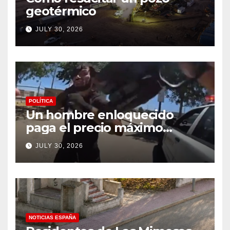
geotérmico
JULY 30, 2026
POLÍTICA
Un hombre enloquecido
paga el precio máximo
después de llevar un cuchillo
JULY 30, 2026
a un tiroteo con agentes del
condado de Los Ángeles
(VIDEO) * The Gateway
Pundit * por Cullen
Linebarger
NOTICIAS ESPAÑA