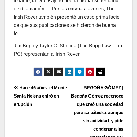
lo tanto, la Dra. Kay no podría probar su reclamo
de difamación…. Por las mismas razones, The
Irish Rover también presentó un caso prima facie
de que sus publicaciones se hicieron de buena
fe….
Jim Bopp y Taylor C. Shetina (The Bopp Law Firm,
PC) representan al Irish Rover.
Post
Hace 46 años: el Monte
BEGOÑA GÓMEZ |
Santa Helena entró en
Begoña Gómez reconoce
navigation
erupción
que creó una sociedad
para su cátedra, aunque
sin actividad, y pide
condenar a las