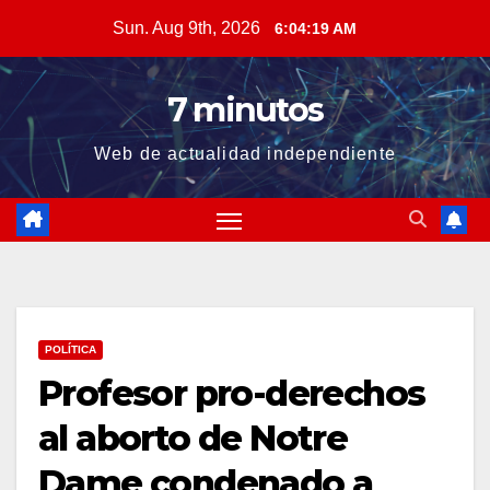
Skip
Sun. Aug 9th, 2026
6:04:21 AM
to
content
7 minutos
Web de actualidad independiente
POLÍTICA
Profesor pro-derechos
al aborto de Notre
Dame condenado a