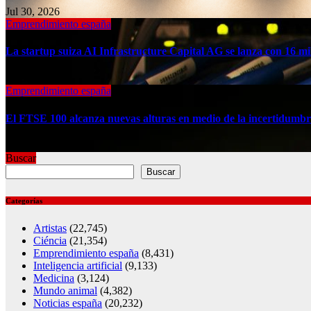
Jul 30, 2026
Emprendimiento españa
La startup suiza AI Infrastructure Capital AG se lanza con 16 mil
Jul 30, 2026
Emprendimiento españa
El FTSE 100 alcanza nuevas alturas en medio de la incertidumbr
Jul 30, 2026
Buscar
Buscar
Categorías
Artistas
(22,745)
Ciéncia
(21,354)
Emprendimiento españa
(8,431)
Inteligencia artificial
(9,133)
Medicina
(3,124)
Mundo animal
(4,382)
Noticias españa
(20,232)