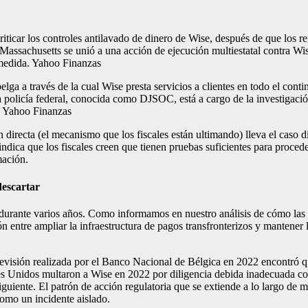
criticar los controles antilavado de dinero de Wise, después de que los r
Massachusetts se unió a una acción de ejecución multiestatal contra Wi
 medida.
Yahoo Finanzas
elga a través de la cual Wise presta servicios a clientes en todo el con
policía federal, conocida como DJSOC, está a cargo de la investigación
.
Yahoo Finanzas
 directa (el mecanismo que los fiscales están ultimando) lleva el caso d
indica que los fiscales creen que tienen pruebas suficientes para proced
mación.
descartar
s durante varios años. Como informamos en nuestro análisis de cómo las
sión entre ampliar la infraestructura de pagos transfronterizos y manten
a revisión realizada por el Banco Nacional de Bélgica en 2022 encontró
es Unidos multaron a Wise en 2022 por diligencia debida inadecuada con
guiente. El patrón de acción regulatoria que se extiende a lo largo de m
como un incidente aislado.