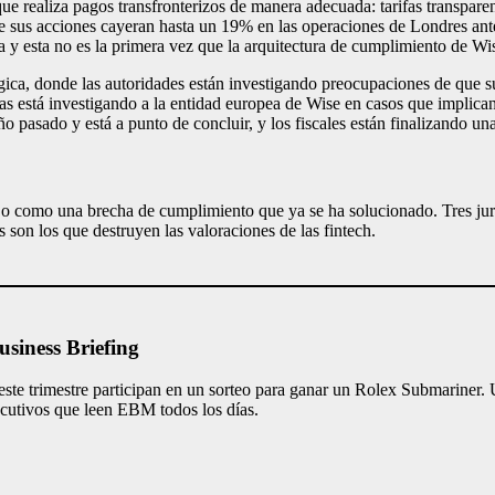
 realiza pagos transfronterizos de manera adecuada: tarifas transparent
 sus acciones cayeran hasta un 19% en las operaciones de Londres ante
 y esta no es la primera vez que la arquitectura de cumplimiento de Wise
ica, donde las autoridades están investigando preocupaciones de que sus
selas está investigando a la entidad europea de Wise en casos que impl
pasado y está a punto de concluir, y los fiscales están finalizando una 
 o como una brecha de cumplimiento que ya se ha solucionado. Tres juris
son los que destruyen las valoraciones de las fintech.
siness Briefing
este trimestre participan en un sorteo para ganar un Rolex Submariner
ecutivos que leen EBM todos los días.