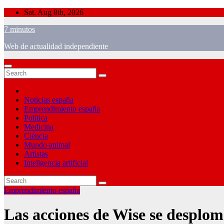
Skip
Sat. Aug 8th, 2026
to
7 minutos
content
Web de actualidad independiente
Noticias españa
Emprendimiento españa
Política
Medicina
Ciéncia
Mundo animal
Artistas
Inteligencia artificial
Emprendimiento españa
Las acciones de Wise se desplom