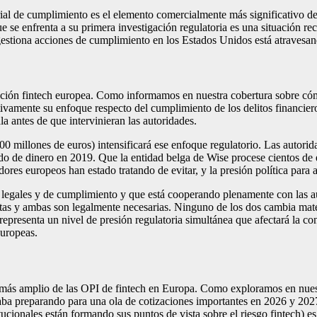
rial de cumplimiento es el elemento comercialmente más significativo de 
e se enfrenta a su primera investigación regulatoria es una situación r
estiona acciones de cumplimiento en los Estados Unidos está atravesand
ación fintech europea. Como informamos en nuestra cobertura sobre cóm
tivamente su enfoque respecto del cumplimiento de los delitos financie
la antes de que intervinieran las autoridades.
00 millones de euros) intensificará ese enfoque regulatorio. Las autori
vado de dinero en 2019. Que la entidad belga de Wise procese cientos de
res europeos han estado tratando de evitar, y la presión política para a
legales y de cumplimiento y que está cooperando plenamente con las au
tas y ambas son legalmente necesarias. Ninguno de los dos cambia mater
resenta un nivel de presión regulatoria simultánea que afectará la confi
europeas.
o más amplio de las OPI de fintech en Europa. Como exploramos en nues
taba preparando para una ola de cotizaciones importantes en 2026 y 2027
tucionales están formando sus puntos de vista sobre el riesgo fintech) 