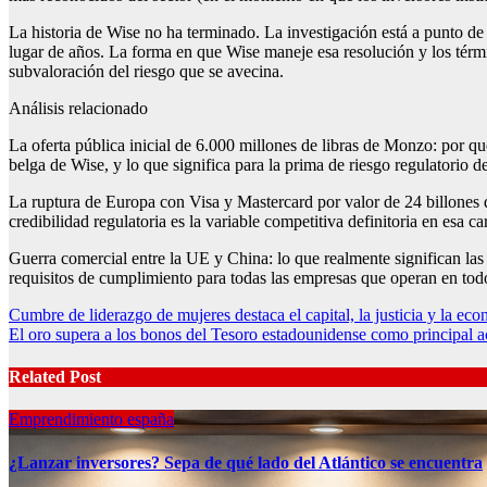
La historia de Wise no ha terminado. La investigación está a punto de 
lugar de años. La forma en que Wise maneje esa resolución y los térmi
subvaloración del riesgo que se avecina.
Análisis relacionado
La oferta pública inicial de 6.000 millones de libras de Monzo: por qu
belga de Wise, y lo que significa para la prima de riesgo regulatorio del
La ruptura de Europa con Visa y Mastercard por valor de 24 billones d
credibilidad regulatoria es la variable competitiva definitoria en esa ca
Guerra comercial entre la UE y China: lo que realmente significan las
requisitos de cumplimiento para todas las empresas que operan en todo
Post
Cumbre de liderazgo de mujeres destaca el capital, la justicia y la eco
El oro supera a los bonos del Tesoro estadounidense como principal 
navigation
Related Post
Emprendimiento españa
¿Lanzar inversores? Sepa de qué lado del Atlántico se encuentra