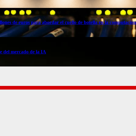
lones de euros para abordar el cuello de botella en la computación
e del mercado de la IA