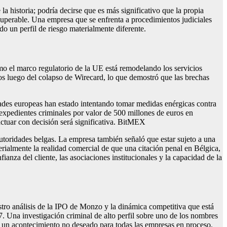
la historia; podría decirse que es más significativo que la propia
ecuperable. Una empresa que se enfrenta a procedimientos judiciales
o un perfil de riesgo materialmente diferente.
o el marco regulatorio de la UE está remodelando los servicios
ros luego del colapso de Wirecard, lo que demostró que las brechas
dades europeas han estado intentando tomar medidas enérgicas contra
 expedientes criminales por valor de 500 millones de euros en
ctuar con decisión será significativa.
BitMEX
toridades belgas. La empresa también señaló que estar sujeto a una
ialmente la realidad comercial de que una citación penal en Bélgica,
anza del cliente, las asociaciones institucionales y la capacidad de la
tro análisis de la IPO de Monzo y la dinámica competitiva que está
. Una investigación criminal de alto perfil sobre uno de los nombres
es un acontecimiento no deseado para todas las empresas en proceso.