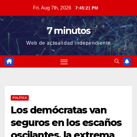
Skip
Fri. Aug 7th, 2026
7:45:21 PM
to
content
7 minutos
Web de actualidad independiente
POLÍTICA
Los demócratas van
seguros en los escaños
oscilantes, la extrema