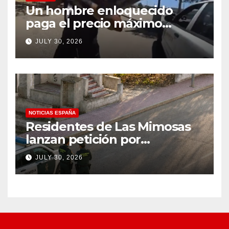
Un hombre enloquecido
paga el precio máximo
después de llevar un cuchillo
JULY 30, 2026
a un tiroteo con agentes del
condado de Los Ángeles
(VIDEO) * The Gateway
Pundit * por Cullen
Linebarger
NOTICIAS ESPAÑA
Residentes de Las Mimosas
lanzan petición por
disminución ‘inaceptable’ de
JULY 30, 2026
servicios básicos – The
Leader