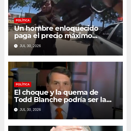
POLÍTICA
Un hombre enloquecido
paga el precio máximo
después de llevar un cuchillo
JUL 30, 2026
a un tiroteo con agentes del
condado de Los Ángeles
(VIDEO) * The Gateway Pundit
* por Cullen Linebarger
POLÍTICA
El choque y la quema de
Todd Blanche podría ser la
máxima humillación de
JUL 30, 2026
Trump