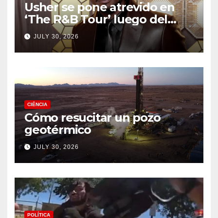
Usher se pone atrevido en
‘The R&B Tour’ luego del
drama de un fan
JULY 30, 2026
CIÉNCIA
Cómo resucitar un pozo
geotérmico
JULY 30, 2026
POLÍTICA