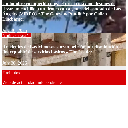
Un hombre enloquecido paga el precio máximo después de
llevar un cuchillo a un tiroteo con agentes del condado de Los
Ángeles (VIDEO) * The Gateway Pundit * por Cullen
Linebarger
July 30, 2026
Noticias españa
Residentes de Las Mimosas lanzan petición por disminución
‘inaceptable’ de servicios básicos – The Leader
July 30, 2026
7 minutos
Web de actualidad independiente