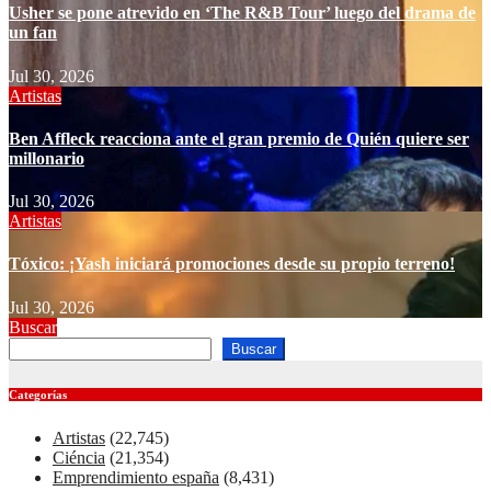
Usher se pone atrevido en ‘The R&B Tour’ luego del drama de
un fan
Jul 30, 2026
Artistas
Ben Affleck reacciona ante el gran premio de Quién quiere ser
millonario
Jul 30, 2026
Artistas
Tóxico: ¡Yash iniciará promociones desde su propio terreno!
Jul 30, 2026
Buscar
Buscar
Categorías
Artistas
(22,745)
Ciéncia
(21,354)
Emprendimiento españa
(8,431)