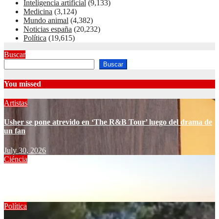
Inteligencia artificial
(9,133)
Medicina
(3,124)
Mundo animal
(4,382)
Noticias españa
(20,232)
Política
(19,615)
Buscar
Buscar
You missed
Artistas
Usher se pone atrevido en ‘The R&B Tour’ luego del drama de
un fan
July 30, 2026
Ciéncia
Cómo resucitar un pozo geotérmico
July 30, 2026
Política