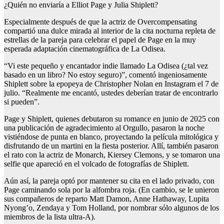
¿Quién no enviaría a Elliot Page y Julia Shiplett?
Especialmente después de que la actriz de Overcompensating
compartió una dulce mirada al interior de la cita nocturna repleta de
estrellas de la pareja para celebrar el papel de Page en la muy
esperada adaptación cinematográfica de La Odisea.
“Vi este pequeño y encantador indie llamado La Odisea (¿tal vez
basado en un libro? No estoy seguro)”, comentó ingeniosamente
Shiplett sobre la epopeya de Christopher Nolan en Instagram el 7 de
julio. “Realmente me encantó, ustedes deberían tratar de encontrarlo
si pueden”.
Page y Shiplett, quienes debutaron su romance en junio de 2025 con
una publicación de agradecimiento al Orgullo, pasaron la noche
vistiéndose de punta en blanco, proyectando la película mitológica y
disfrutando de un martini en la fiesta posterior. Allí, también pasaron
el rato con la actriz de Monarch, Kiersey Clemons, y se tomaron una
selfie que apareció en el volcado de fotografías de Shiplett.
Aún así, la pareja optó por mantener su cita en el lado privado, con
Page caminando sola por la alfombra roja. (En cambio, se le unieron
sus compañeros de reparto Matt Damon, Anne Hathaway, Lupita
Nyong’o, Zendaya y Tom Holland, por nombrar sólo algunos de los
miembros de la lista ultra-A).