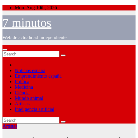
Skip
Mon. Aug 10th, 2026
to
content
7 minutos
Web de actualidad independiente
Noticias españa
Emprendimiento españa
Política
Medicina
Ciéncia
Mundo animal
Artistas
Inteligencia artificial
Artistas