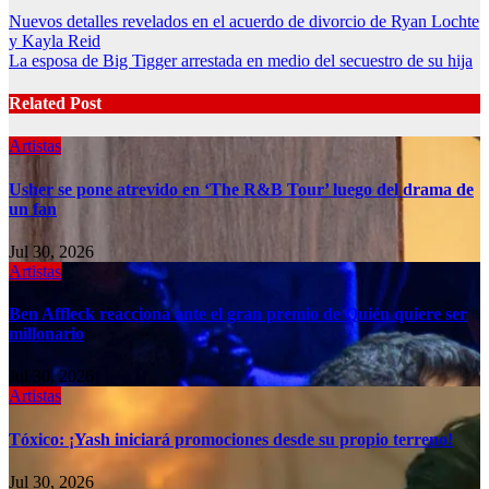
Post
Nuevos detalles revelados en el acuerdo de divorcio de Ryan Lochte
y Kayla Reid
navigation
La esposa de Big Tigger arrestada en medio del secuestro de su hija
Related Post
Artistas
Usher se pone atrevido en ‘The R&B Tour’ luego del drama de
un fan
Jul 30, 2026
Artistas
Ben Affleck reacciona ante el gran premio de Quién quiere ser
millonario
Jul 30, 2026
Artistas
Tóxico: ¡Yash iniciará promociones desde su propio terreno!
Jul 30, 2026