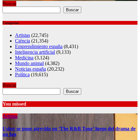
Buscar
Buscar
Categorías
Artistas
(22,745)
Ciéncia
(21,354)
Emprendimiento españa
(8,431)
Inteligencia artificial
(9,133)
Medicina
(3,124)
Mundo animal
(4,382)
Noticias españa
(20,232)
Política
(19,615)
Buscar
Buscar
You missed
Artistas
Usher se pone atrevido en ‘The R&B Tour’ luego del drama de
un fan