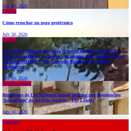
July 30, 2026
Ciéncia
Cómo resucitar un pozo geotérmico
July 30, 2026
Política
Un hombre enloquecido paga el precio máximo después de
llevar un cuchillo a un tiroteo con agentes del condado de Los
Ángeles (VIDEO) * The Gateway Pundit * por Cullen
Linebarger
July 30, 2026
Noticias españa
Residentes de Las Mimosas lanzan petición por disminución
‘inaceptable’ de servicios básicos – The Leader
July 30, 2026
7 minutos