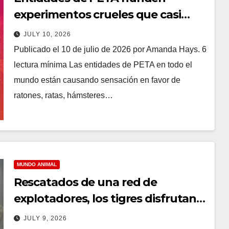
experimentos crueles que casi
ahogan a animales en laboratorios
JULY 10, 2026
de todo el mundo
Publicado el 10 de julio de 2026 por Amanda Hays. 6
lectura mínima Las entidades de PETA en todo el
mundo están causando sensación en favor de
ratones, ratas, hámsteres…
MUNDO ANIMAL
Rescatados de una red de
explotadores, los tigres disfrutan
de la vida en el santuario
JULY 9, 2026