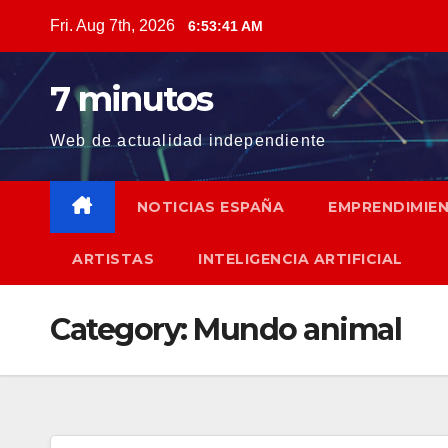
Skip
Fri. Aug 7th, 2026
6:53:42 AM
to
content
7 minutos
Web de actualidad independiente
NOTICIAS ESPAÑA
EMPRENDIMIE
ARTISTAS
INTELIGENCIA ARTIFICIAL
Category:
Mundo animal