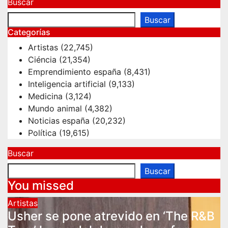
Buscar
pagination
Buscar
Categorías
Artistas
(22,745)
Ciéncia
(21,354)
Emprendimiento españa
(8,431)
Inteligencia artificial
(9,133)
Medicina
(3,124)
Mundo animal
(4,382)
Noticias españa
(20,232)
Política
(19,615)
Buscar
Buscar
You missed
Artistas
Usher se pone atrevido en ‘The R&B