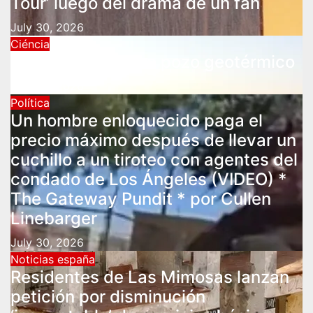
Tour’ luego del drama de un fan
July 30, 2026
Ciéncia
Cómo resucitar un pozo geotérmico
July 30, 2026
Política
Un hombre enloquecido paga el
precio máximo después de llevar un
cuchillo a un tiroteo con agentes del
condado de Los Ángeles (VIDEO) *
The Gateway Pundit * por Cullen
Linebarger
July 30, 2026
Noticias españa
Residentes de Las Mimosas lanzan
petición por disminución