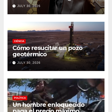
drama de un fan
JULY 30, 2026
CIÉNCIA
Cómo resucitar un pozo
geotérmico
JULY 30, 2026
POLÍTICA
Un hombre enloquecido
paga el precio máximo