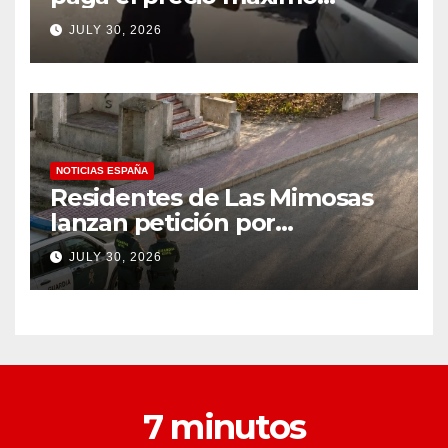
después de llevar un cuchillo
JULY 30, 2026
a un tiroteo con agentes del
condado de Los Ángeles
(VIDEO) * The Gateway
Pundit * por Cullen
Linebarger
NOTICIAS ESPAÑA
Residentes de Las Mimosas
lanzan petición por
disminución ‘inaceptable’ de
JULY 30, 2026
servicios básicos – The
Leader
7 minutos