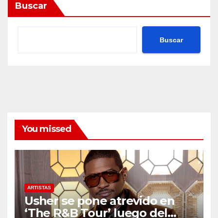
Buscar
Buscar
You missed
ARTISTAS
Usher se pone atrevido en
‘The R&B Tour’ luego del