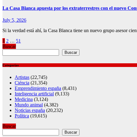
La Casa Blanca apuesta por los extraterrestres con el nuevo Con
July 5, 2026
Si la verdad está ahí, la Casa Blanca tiene un nuevo grupo asesor c
Posts
1
2
…
51
Buscar
pagination
Buscar
Categorías
Artistas
(22,745)
Ciéncia
(21,354)
Emprendimiento españa
(8,431)
Inteligencia artificial
(9,133)
Medicina
(3,124)
Mundo animal
(4,382)
Noticias españa
(20,232)
Política
(19,615)
Buscar
Buscar