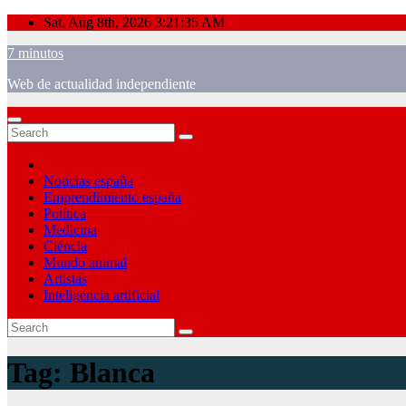
Skip
Sat. Aug 8th, 2026
3:21:35 AM
to
7 minutos
content
Web de actualidad independiente
Noticias españa
Emprendimiento españa
Política
Medicina
Ciéncia
Mundo animal
Artistas
Inteligencia artificial
Tag:
Blanca