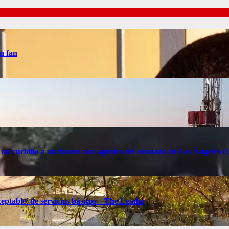
n fan
 un cuchillo a un tiroteo con agentes del condado de Los Ángele
eptable’ de servicios básicos – The Leader