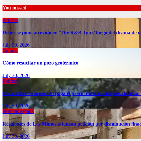
You missed
Artistas
Usher se pone atrevido en ‘The R&B Tour’ luego del drama de u
July 30, 2026
Ciéncia
Cómo resucitar un pozo geotérmico
July 30, 2026
Política
Un hombre enloquecido paga el precio máximo después de llevar
July 30, 2026
Noticias españa
Residentes de Las Mimosas lanzan petición por disminución ‘inac
July 30, 2026