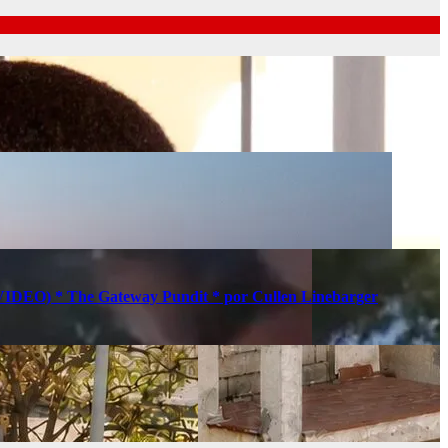
s (VIDEO) * The Gateway Pundit * por Cullen Linebarger