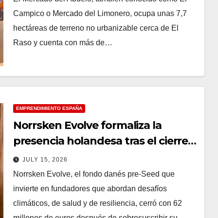
Campico o Mercado del Limonero, ocupa unas 7,7
hectáreas de terreno no urbanizable cerca de El
Raso y cuenta con más de…
EMPRENDIMIENTO ESPAÑA
Norrsken Evolve formaliza la
presencia holandesa tras el cierre
de un fondo de 62 millones de
JULY 15, 2026
euros
Norrsken Evolve, el fondo danés pre-Seed que
invierte en fundadores que abordan desafíos
climáticos, de salud y de resiliencia, cerró con 62
millones de euros después de sobresuscribir su