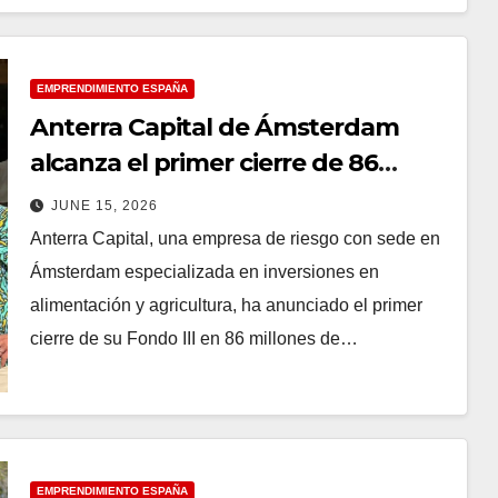
EMPRENDIMIENTO ESPAÑA
Anterra Capital de Ámsterdam
alcanza el primer cierre de 86
millones de euros para el Fondo III
JUNE 15, 2026
mientras la IA remodela la
Anterra Capital, una empresa de riesgo con sede en
alimentación y la agricultura
Ámsterdam especializada en inversiones en
alimentación y agricultura, ha anunciado el primer
cierre de su Fondo III en 86 millones de…
EMPRENDIMIENTO ESPAÑA