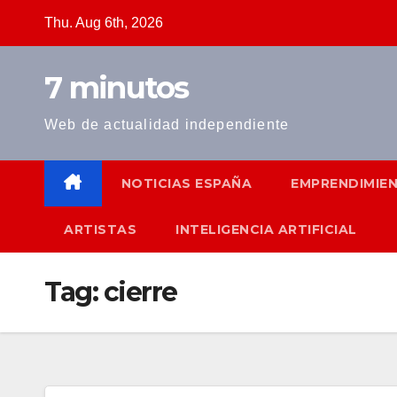
Skip
Thu. Aug 6th, 2026
to
content
7 minutos
Web de actualidad independiente
NOTICIAS ESPAÑA
EMPRENDIMIE
ARTISTAS
INTELIGENCIA ARTIFICIAL
Tag:
cierre