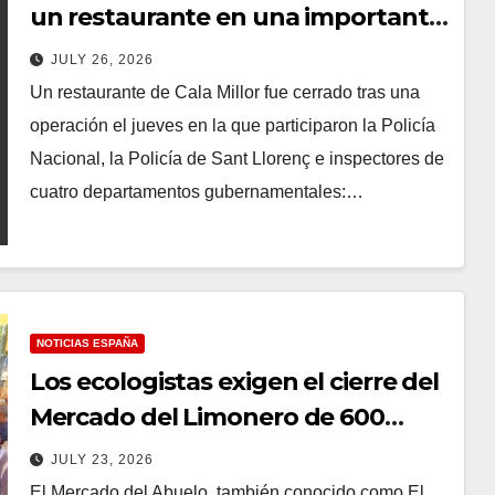
un restaurante en una importante
localidad turística de Mallorca
JULY 26, 2026
Un restaurante de Cala Millor fue cerrado tras una
operación el jueves en la que participaron la Policía
Nacional, la Policía de Sant Llorenç e inspectores de
cuatro departamentos gubernamentales:…
NOTICIAS ESPAÑA
Los ecologistas exigen el cierre del
Mercado del Limonero de 600
puestos de Guardamar – El Líder
JULY 23, 2026
El Mercado del Abuelo, también conocido como El