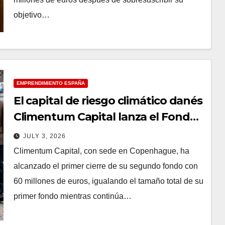
objetivo…
EMPRENDIMIENTO ESPAÑA
El capital de riesgo climático danés
Climentum Capital lanza el Fondo
II con un primer cierre de 60
JULY 3, 2026
millones de euros
Climentum Capital, con sede en Copenhague, ha
alcanzado el primer cierre de su segundo fondo con
60 millones de euros, igualando el tamaño total de su
primer fondo mientras continúa…