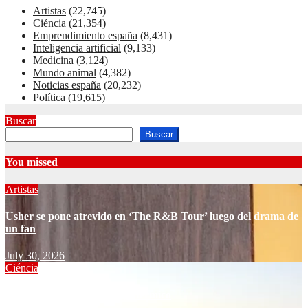
Artistas
(22,745)
Ciéncia
(21,354)
Emprendimiento españa
(8,431)
Inteligencia artificial
(9,133)
Medicina
(3,124)
Mundo animal
(4,382)
Noticias españa
(20,232)
Política
(19,615)
Buscar
Buscar
You missed
Artistas
Usher se pone atrevido en ‘The R&B Tour’ luego del drama de
un fan
July 30, 2026
Ciéncia
Cómo resucitar un pozo geotérmico