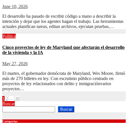
June 10, 2026
El desarrollo ha pasado de escribir código a mano a describir la
intención y dejar que los agentes hagan el trabajo. Las herramientas
actuales planifican tareas, editan archivos, ejecutan pruebas,…
Política
Cinco proyectos de ley de Maryland que afectarán el desarrollo
de la vivienda y la IA
May 27, 2026
El martes, el gobernador demócrata de Maryland, Wes Moore, firmó
más de 270 billetes en ley. Con escrutinio público centrado en
proyectos de ley relacionados con delito y inmigraciónvarios
proyectos…
Posts
1
2
…
30
Buscar
pagination
Buscar
Categorías