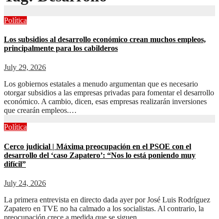
Política
Los subsidios al desarrollo económico crean muchos empleos,
principalmente para los cabilderos
July 29, 2026
Los gobiernos estatales a menudo argumentan que es necesario
otorgar subsidios a las empresas privadas para fomentar el desarrollo
económico. A cambio, dicen, esas empresas realizarán inversiones
que crearán empleos.…
Política
Cerco judicial | Máxima preocupación en el PSOE con el
desarrollo del ‘caso Zapatero’: “Nos lo está poniendo muy
difícil”
July 24, 2026
La primera entrevista en directo dada ayer por José Luis Rodríguez
Zapatero en TVE no ha calmado a los socialistas. Al contrario, la
preocupación crece a medida que se siguen…