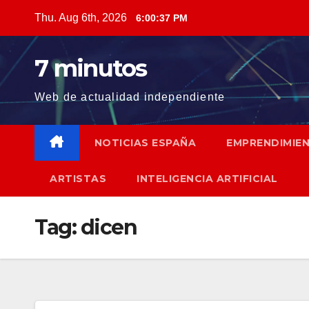
Skip
Thu. Aug 6th, 2026
6:00:38 PM
to
content
7 minutos
Web de actualidad independiente
NOTICIAS ESPAÑA
EMPRENDIMIE
ARTISTAS
INTELIGENCIA ARTIFICIAL
Tag:
dicen