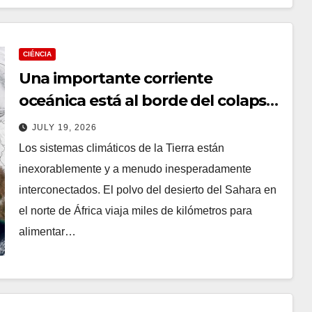
CIÉNCIA
Una importante corriente
oceánica está al borde del colapso.
Los científicos dicen que los
JULY 19, 2026
efectos podrían llegar a California :
Los sistemas climáticos de la Tierra están
ScienceAlert
inexorablemente y a menudo inesperadamente
interconectados. El polvo del desierto del Sahara en
el norte de África viaja miles de kilómetros para
alimentar…