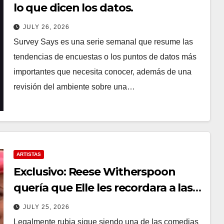
lo que dicen los datos.
JULY 26, 2026
Survey Says es una serie semanal que resume las
tendencias de encuestas o los puntos de datos más
importantes que necesita conocer, además de una
revisión del ambiente sobre una…
ARTISTAS
Exclusivo: Reese Witherspoon
quería que Elle les recordara a las
mujeres lo increíbles que son,
JULY 25, 2026
dicen los creadores del programa
Legalmente rubia sigue siendo una de las comedias