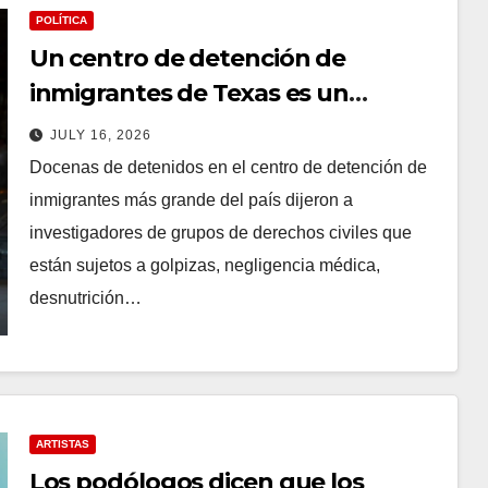
POLÍTICA
Un centro de detención de
inmigrantes de Texas es un
“desastre de derechos humanos”,
JULY 16, 2026
dicen grupos de derechos civiles
Docenas de detenidos en el centro de detención de
en un informe
inmigrantes más grande del país dijeron a
investigadores de grupos de derechos civiles que
están sujetos a golpizas, negligencia médica,
desnutrición…
ARTISTAS
Los podólogos dicen que los