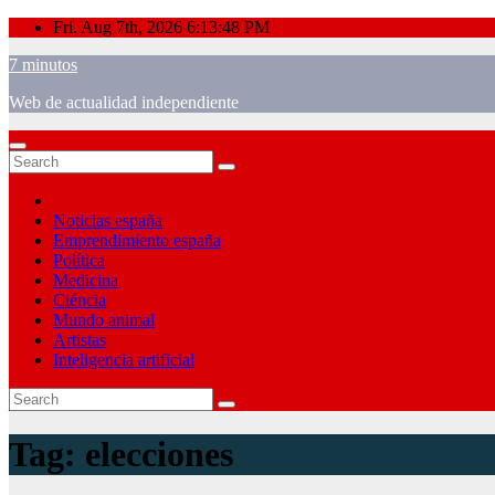
Skip
Fri. Aug 7th, 2026
6:13:48 PM
to
7 minutos
content
Web de actualidad independiente
Noticias españa
Emprendimiento españa
Política
Medicina
Ciéncia
Mundo animal
Artistas
Inteligencia artificial
Tag:
elecciones