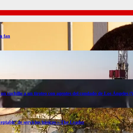
n fan
 un cuchillo a un tiroteo con agentes del condado de Los Ángele
eptable’ de servicios básicos – The Leader