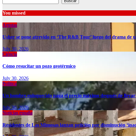
Buscar
You missed
Artistas
Usher se pone atrevido en ‘The R&B Tour’ luego del drama de u
July 30, 2026
Ciéncia
Cómo resucitar un pozo geotérmico
July 30, 2026
Política
Un hombre enloquecido paga el precio máximo después de llevar
July 30, 2026
Noticias españa
Residentes de Las Mimosas lanzan petición por disminución ‘inac