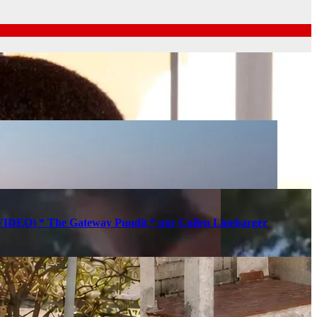
s (VIDEO) * The Gateway Pundit * por Cullen Linebarger