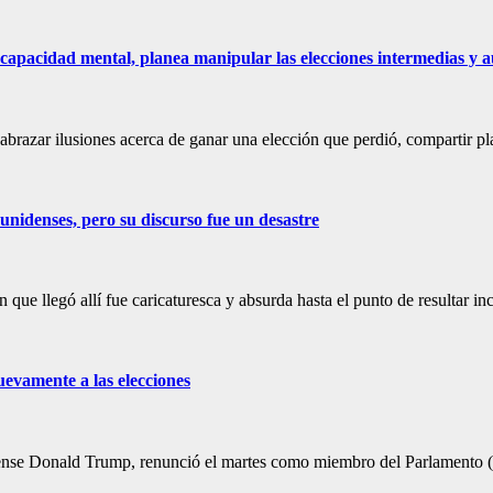
scapacidad mental, planea manipular las elecciones intermedias y 
, abrazar ilusiones acerca de ganar una elección que perdió, compartir p
ounidenses, pero su discurso fue un desastre
 que llegó allí fue caricaturesca y absurda hasta el punto de resultar i
uevamente a las elecciones
dense Donald Trump, renunció el martes como miembro del Parlamento 