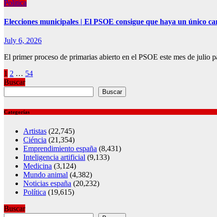
Política
Elecciones municipales | El PSOE consigue que haya un único cand
July 6, 2026
El primer proceso de primarias abierto en el PSOE este mes de julio 
Posts
1
2
…
54
Buscar
pagination
Buscar
Categorías
Artistas
(22,745)
Ciéncia
(21,354)
Emprendimiento españa
(8,431)
Inteligencia artificial
(9,133)
Medicina
(3,124)
Mundo animal
(4,382)
Noticias españa
(20,232)
Política
(19,615)
Buscar