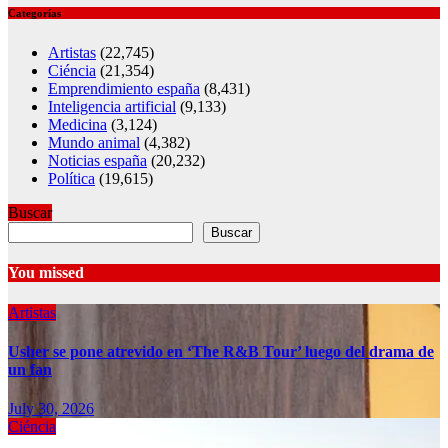
Categorías
Artistas
(22,745)
Ciéncia
(21,354)
Emprendimiento españa
(8,431)
Inteligencia artificial
(9,133)
Medicina
(3,124)
Mundo animal
(4,382)
Noticias españa
(20,232)
Política
(19,615)
Buscar
Buscar
You missed
Artistas
Usher se pone atrevido en ‘The R&B Tour’ luego del drama de
un fan
July 30, 2026
Ciéncia