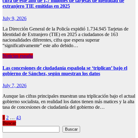
cifra de este año de 1,7 millones de tarjetas de identidad de
extranjero TIE emitidas en 2025
July 9, 2026
La Dirección General de la Policía expidió 1.734.945 Tarjetas de
Identidad de Extranjero (TIE) en 2025 a ciudadanos de 163
nacionalidades diferentes, cifra que espera superar
“significativamente” este año debido…
Noticias españa
Las concesiones de ciudadanía española se ‘triplican’ bajo el
gobierno de Sánchez, según muestran los datos
July 7, 2026
Aunque las cifras principales muestran una triplicación bajo el actual
gobierno socialista, en realidad los datos tienen más matices y la alta
tasa de concesiones de ciudadanía del gobierno de…
Posts
1
2
…
43
Buscar
pagination
Buscar