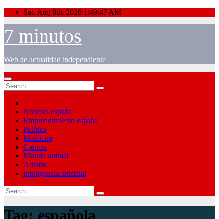
Skip
Sat. Aug 8th, 2026
1:49:47 AM
to
content
7 minutos
Web de actualidad independiente
Noticias españa
Emprendimiento españa
Política
Medicina
Ciéncia
Mundo animal
Artistas
Inteligencia artificial
Tag:
española