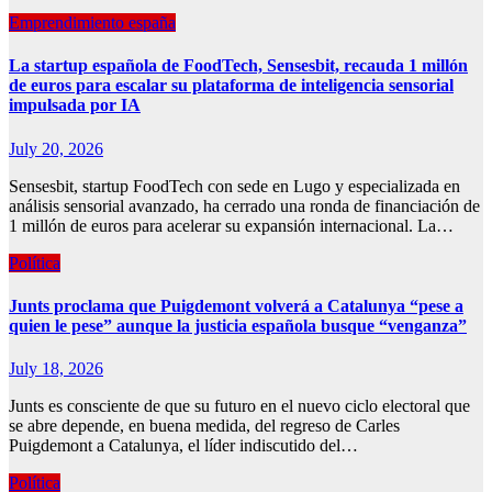
Emprendimiento españa
La startup española de FoodTech, Sensesbit, recauda 1 millón
de euros para escalar su plataforma de inteligencia sensorial
impulsada por IA
July 20, 2026
Sensesbit, startup FoodTech con sede en Lugo y especializada en
análisis sensorial avanzado, ha cerrado una ronda de financiación de
1 millón de euros para acelerar su expansión internacional. La…
Política
Junts proclama que Puigdemont volverá a Catalunya “pese a
quien le pese” aunque la justicia española busque “venganza”
July 18, 2026
Junts es consciente de que su futuro en el nuevo ciclo electoral que
se abre depende, en buena medida, del regreso de Carles
Puigdemont a Catalunya, el líder indiscutido del…
Política