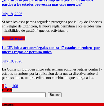
¿El traspaso por parte de Trump de la gestión de los osos
pardos a los estados provocará más osos muertos?
July 18, 2026
Si bien los osos pardos seguirían protegidos por la Ley de Especies
en Peligro de Extinción, la nueva regla permitiría a los estados una
“flexibilidad de gestión” que los activistas…
Noticias españa
La UE inicia acciones legales contra 17 estados miembros por
nuevas reglas de permiso único
July 18, 2026
La Comisión Europea inició esta semana acciones legales contra 17
estados miembros por la aplicación de la nueva directiva sobre el
permiso único, un procedimiento combinado que otorga a los…
Posts
1
2
…
108
Buscar
pagination
Buscar
Categorías