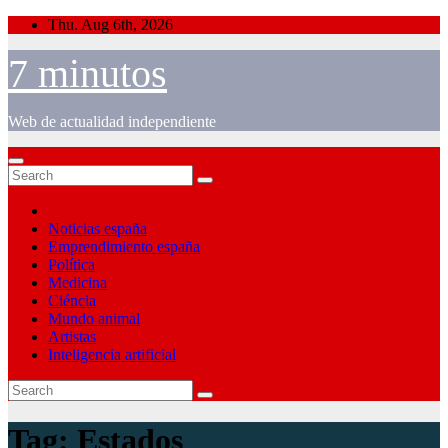
Skip
Thu. Aug 6th, 2026
to
content
7 minutos
Web de actualidad independiente
Noticias españa
Emprendimiento españa
Política
Medicina
Ciéncia
Mundo animal
Artistas
Inteligencia artificial
Tag:
Estados