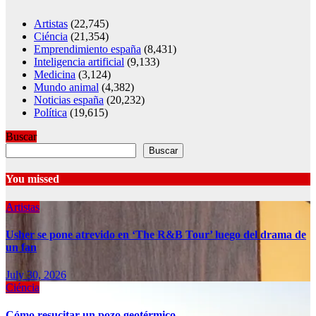
Artistas
(22,745)
Ciéncia
(21,354)
Emprendimiento españa
(8,431)
Inteligencia artificial
(9,133)
Medicina
(3,124)
Mundo animal
(4,382)
Noticias españa
(20,232)
Política
(19,615)
Buscar
Buscar
You missed
Artistas
Usher se pone atrevido en ‘The R&B Tour’ luego del drama de
un fan
July 30, 2026
Ciéncia
Cómo resucitar un pozo geotérmico