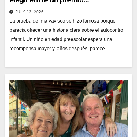
elegir entre un premio
inmediatamente o una
JULY 13, 2026
recompensa mayor si esperaban, y
La prueba del malvavisco se hizo famosa porque
los primeros seguimientos
parecía ofrecer una historia clara sobre el autocontrol
descubrieron que los niños que
infantil. Un niño en edad preescolar espera una
esperaban más tendían a obtener
recompensa mayor y, años después, parece…
puntuaciones más altas en el SAT y
se las arreglaban mejor cuando
eran adolescentes, aunque
posteriormente, estudios más
amplios demostraron que la
prueba predecía mucho menos el
éxito en la edad adulta de lo que
sugiere la famosa historia.