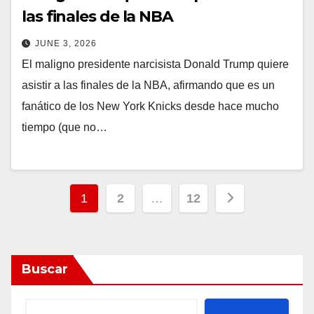
las finales de la NBA
JUNE 3, 2026
El maligno presidente narcisista Donald Trump quiere
asistir a las finales de la NBA, afirmando que es un
fanático de los New York Knicks desde hace mucho
tiempo (que no…
Posts
1
2
…
12
pagination
Buscar