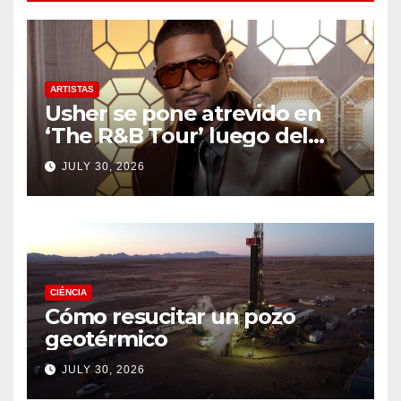
ARTISTAS
Usher se pone atrevido en
‘The R&B Tour’ luego del
drama de un fan
JULY 30, 2026
CIÉNCIA
Cómo resucitar un pozo
geotérmico
JULY 30, 2026