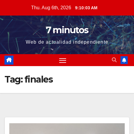
Skip
Thu. Aug 6th, 2026
9:10:05 AM
to
content
7 minutos
Web de actualidad independiente
Tag:
finales