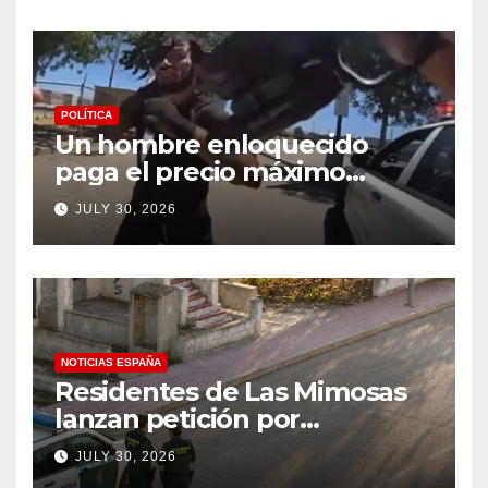
POLÍTICA
Un hombre enloquecido
paga el precio máximo
después de llevar un cuchillo
JULY 30, 2026
a un tiroteo con agentes del
condado de Los Ángeles
(VIDEO) * The Gateway
Pundit * por Cullen
Linebarger
NOTICIAS ESPAÑA
Residentes de Las Mimosas
lanzan petición por
disminución ‘inaceptable’ de
JULY 30, 2026
servicios básicos – The