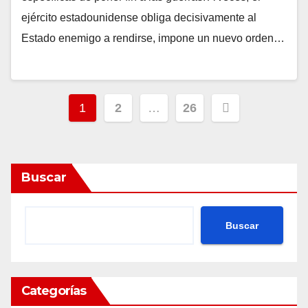
ejército estadounidense obliga decisivamente al
Estado enemigo a rendirse, impone un nuevo orden…
Posts
1
2
…
26
pagination
Buscar
Buscar
Categorías