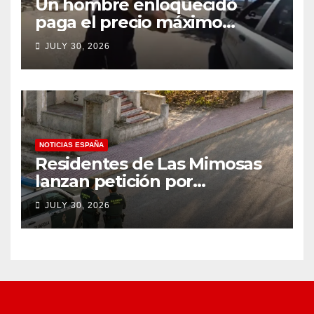
Un hombre enloquecido
paga el precio máximo
después de llevar un cuchillo
JULY 30, 2026
a un tiroteo con agentes del
condado de Los Ángeles
(VIDEO) * The Gateway
Pundit * por Cullen
Linebarger
NOTICIAS ESPAÑA
Residentes de Las Mimosas
lanzan petición por
disminución ‘inaceptable’ de
JULY 30, 2026
servicios básicos – The
Leader