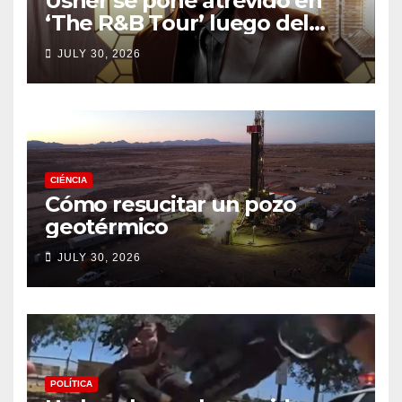
Usher se pone atrevido en
‘The R&B Tour’ luego del
drama de un fan
JULY 30, 2026
CIÉNCIA
Cómo resucitar un pozo
geotérmico
JULY 30, 2026
POLÍTICA