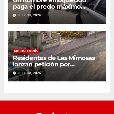
Un hombre enloquecido
paga el precio máximo
después de llevar un cuchillo
JULY 30, 2026
a un tiroteo con agentes del
condado de Los Ángeles
(VIDEO) * The Gateway
Pundit * por Cullen
Linebarger
NOTICIAS ESPAÑA
Residentes de Las Mimosas
lanzan petición por
disminución ‘inaceptable’ de
JULY 30, 2026
servicios básicos – The
Leader