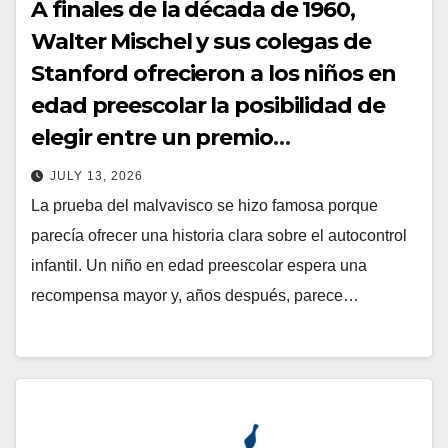
A finales de la década de 1960,
Walter Mischel y sus colegas de
Stanford ofrecieron a los niños en
edad preescolar la posibilidad de
elegir entre un premio
inmediatamente o una
JULY 13, 2026
recompensa mayor si esperaban, y
La prueba del malvavisco se hizo famosa porque
los primeros seguimientos
parecía ofrecer una historia clara sobre el autocontrol
descubrieron que los niños que
infantil. Un niño en edad preescolar espera una
esperaban más tendían a obtener
recompensa mayor y, años después, parece…
puntuaciones más altas en el SAT y
se las arreglaban mejor cuando
eran adolescentes, aunque
posteriormente, estudios más