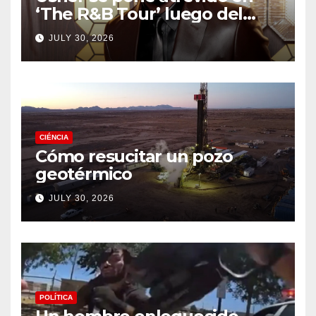
‘The R&B Tour’ luego del
drama de un fan
JULY 30, 2026
CIÉNCIA
Cómo resucitar un pozo
geotérmico
JULY 30, 2026
POLÍTICA