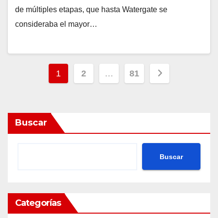
de múltiples etapas, que hasta Watergate se
consideraba el mayor…
Posts
1
2
…
81
pagination
Buscar
Buscar
Categorías