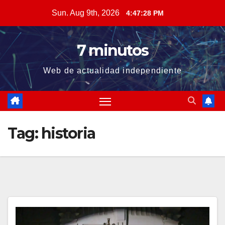
Skip
Sun. Aug 9th, 2026
4:47:29 PM
to
content
7 minutos
Web de actualidad independiente
Tag:
historia