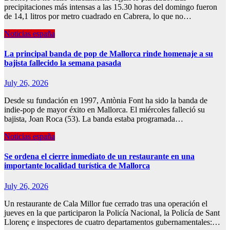
precipitaciones más intensas a las 15.30 horas del domingo fueron
de 14,1 litros por metro cuadrado en Cabrera, lo que no…
Noticias españa
La principal banda de pop de Mallorca rinde homenaje a su
bajista fallecido la semana pasada
July 26, 2026
Desde su fundación en 1997, Antònia Font ha sido la banda de
indie-pop de mayor éxito en Mallorca. El miércoles falleció su
bajista, Joan Roca (53). La banda estaba programada…
Noticias españa
Se ordena el cierre inmediato de un restaurante en una
importante localidad turística de Mallorca
July 26, 2026
Un restaurante de Cala Millor fue cerrado tras una operación el
jueves en la que participaron la Policía Nacional, la Policía de Sant
Llorenç e inspectores de cuatro departamentos gubernamentales:…