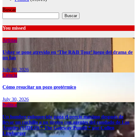
Buscar
Buscar
You missed
Artistas
Usher se pone atrevido en ‘The R&B Tour’ luego del drama de
un fan
July 30, 2026
Ciéncia
Cómo resucitar un pozo geotérmico
July 30, 2026
Política
Un hombre enloquecido paga el precio máximo después de
llevar un cuchillo a un tiroteo con agentes del condado de Los
Ángeles (VIDEO) * The Gateway Pundit * por Cullen
Linebarger