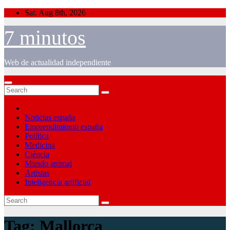
Skip
Sat. Aug 8th, 2026
to
content
7 minutos
Web de actualidad independiente
Noticias españa
Emprendimiento españa
Política
Medicina
Ciéncia
Mundo animal
Artistas
Inteligencia artificial
Tag:
Mallorca