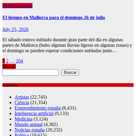
Noticias españa
El tiempo en Mallorca para el domingo 26 de julio
July 25, 2026
El sábado estuvo nublado durante gran parte del día en algunas
partes de Mallorca (hubo algunas lluvias ligeras en algunas zonas) y
el domingo se pueden esperar condiciones nubladas junto…
Posts
1
2
…
204
Buscar
pagination
Buscar
Categorías
Artistas
(22,745)
Ciéncia
(21,354)
Emprendimiento españa
(8,431)
Inteligencia artificial
(9,133)
Medicina
(3,124)
Mundo animal
(4,382)
Noticias españa
(20,232)
Política
(19,615)