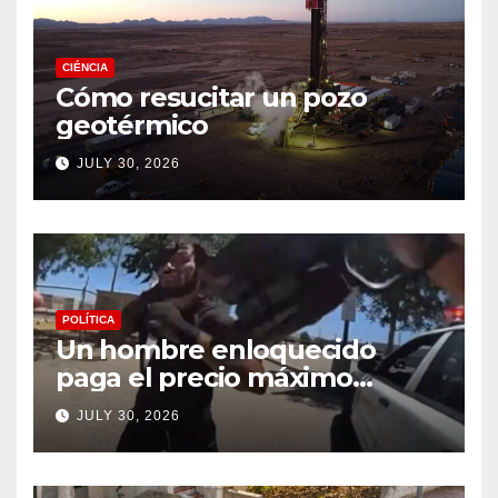
CIÉNCIA
Cómo resucitar un pozo
geotérmico
JULY 30, 2026
POLÍTICA
Un hombre enloquecido
paga el precio máximo
después de llevar un cuchillo
JULY 30, 2026
a un tiroteo con agentes del
condado de Los Ángeles
(VIDEO) * The Gateway