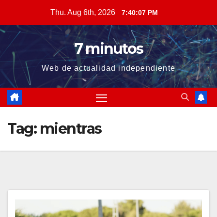
Skip
Thu. Aug 6th, 2026
7:40:08 PM
to
content
7 minutos
Web de actualidad independiente
Tag:
mientras