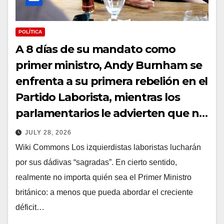
POLÍTICA
A 8 días de su mandato como
primer ministro, Andy Burnham se
enfrenta a su primera rebelión en el
Partido Laborista, mientras los
parlamentarios le advierten que no
haga recortes en la asistencia social
JULY 28, 2026
* The Gateway Pundit * por Paul
Wiki Commons Los izquierdistas laboristas lucharán
Serran
por sus dádivas “sagradas”. En cierto sentido,
realmente no importa quién sea el Primer Ministro
británico: a menos que pueda abordar el creciente
déficit…