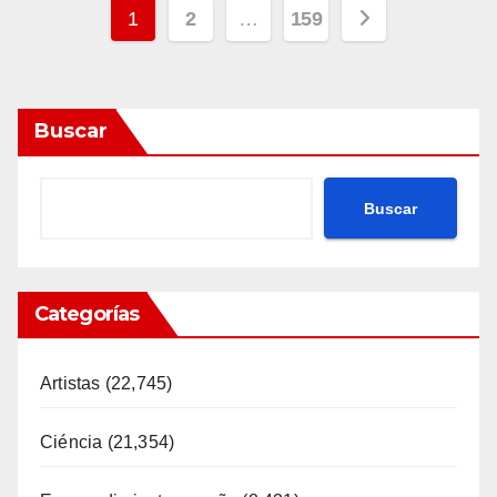
Posts
1
2
…
159
pagination
Buscar
Buscar
Categorías
Artistas
(22,745)
Ciéncia
(21,354)