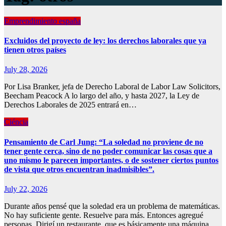
Emprendimiento españa
Excluidos del proyecto de ley: los derechos laborales que ya
tienen otros países
July 28, 2026
Por Lisa Branker, jefa de Derecho Laboral de Labor Law Solicitors,
Beecham Peacock A lo largo del año, y hasta 2027, la Ley de
Derechos Laborales de 2025 entrará en…
Ciéncia
Pensamiento de Carl Jung: “La soledad no proviene de no
tener gente cerca, sino de no poder comunicar las cosas que a
uno mismo le parecen importantes, o de sostener ciertos puntos
de vista que otros encuentran inadmisibles”.
July 22, 2026
Durante años pensé que la soledad era un problema de matemáticas.
No hay suficiente gente. Resuelve para más. Entonces agregué
personas. Dirigí un restaurante, que es básicamente una máquina