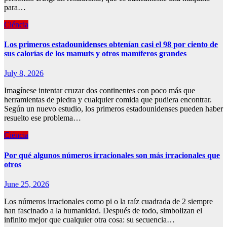
para…
Ciéncia
Los primeros estadounidenses obtenían casi el 98 por ciento de
sus calorías de los mamuts y otros mamíferos grandes
July 8, 2026
Imagínese intentar cruzar dos continentes con poco más que
herramientas de piedra y cualquier comida que pudiera encontrar.
Según un nuevo estudio, los primeros estadounidenses pueden haber
resuelto ese problema…
Ciéncia
Por qué algunos números irracionales son más irracionales que
otros
June 25, 2026
Los números irracionales como pi o la raíz cuadrada de 2 siempre
han fascinado a la humanidad. Después de todo, simbolizan el
infinito mejor que cualquier otra cosa: su secuencia…