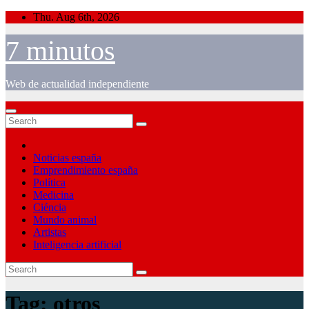
Skip
Thu. Aug 6th, 2026
to
content
7 minutos
Web de actualidad independiente
Noticias españa
Emprendimiento españa
Política
Medicina
Ciéncia
Mundo animal
Artistas
Inteligencia artificial
Tag:
otros