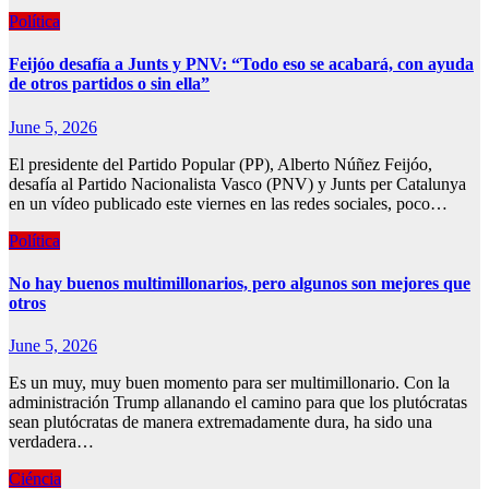
Política
Feijóo desafía a Junts y PNV: “Todo eso se acabará, con ayuda
de otros partidos o sin ella”
June 5, 2026
El presidente del Partido Popular (PP), Alberto Núñez Feijóo,
desafía al Partido Nacionalista Vasco (PNV) y Junts per Catalunya
en un vídeo publicado este viernes en las redes sociales, poco…
Política
No hay buenos multimillonarios, pero algunos son mejores que
otros
June 5, 2026
Es un muy, muy buen momento para ser multimillonario. Con la
administración Trump allanando el camino para que los plutócratas
sean plutócratas de manera extremadamente dura, ha sido una
verdadera…
Ciéncia