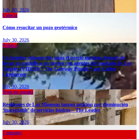
July 30, 2026
Ciéncia
Cómo resucitar un pozo geotérmico
July 30, 2026
Política
Un hombre enloquecido paga el precio máximo después de
llevar un cuchillo a un tiroteo con agentes del condado de Los
Ángeles (VIDEO) * The Gateway Pundit * por Cullen
Linebarger
July 30, 2026
Noticias españa
Residentes de Las Mimosas lanzan petición por disminución
‘inaceptable’ de servicios básicos – The Leader
July 30, 2026
7 minutos