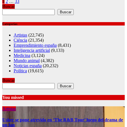
Posts
1
2
…
33
Buscar
pagination
Buscar
Categorías
Artistas
(22,745)
Ciéncia
(21,354)
Emprendimiento españa
(8,431)
Inteligencia artificial
(9,133)
Medicina
(3,124)
Mundo animal
(4,382)
Noticias españa
(20,232)
Política
(19,615)
Buscar
Buscar
You missed
Artistas
Usher se pone atrevido en ‘The R&B Tour’ luego del drama de
un fan