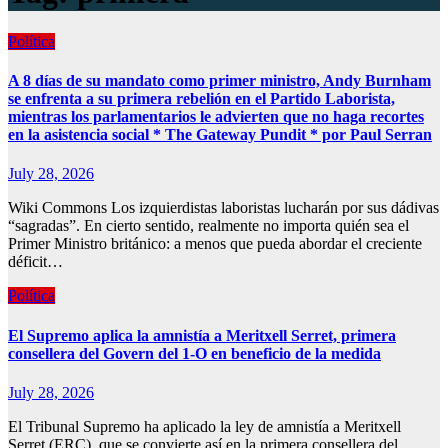
Política
A 8 días de su mandato como primer ministro, Andy Burnham
se enfrenta a su primera rebelión en el Partido Laborista,
mientras los parlamentarios le advierten que no haga recortes
en la asistencia social * The Gateway Pundit * por Paul Serran
July 28, 2026
Wiki Commons Los izquierdistas laboristas lucharán por sus dádivas
“sagradas”. En cierto sentido, realmente no importa quién sea el
Primer Ministro británico: a menos que pueda abordar el creciente
déficit…
Política
El Supremo aplica la amnistía a Meritxell Serret, primera
consellera del Govern del 1-O en beneficio de la medida
July 28, 2026
El Tribunal Supremo ha aplicado la ley de amnistía a Meritxell
Serret (ERC), que se convierte así en la primera consellera del