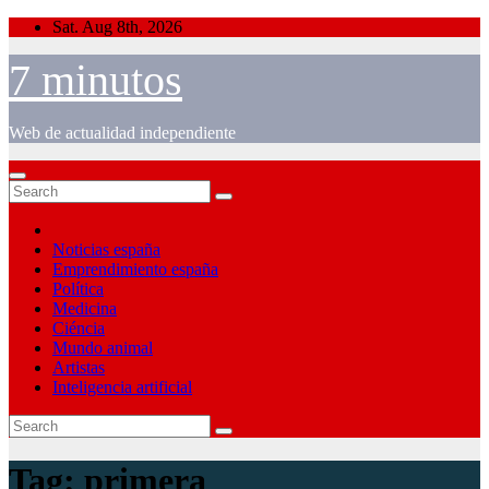
Skip
Sat. Aug 8th, 2026
to
content
7 minutos
Web de actualidad independiente
Noticias españa
Emprendimiento españa
Política
Medicina
Ciéncia
Mundo animal
Artistas
Inteligencia artificial
Tag:
primera