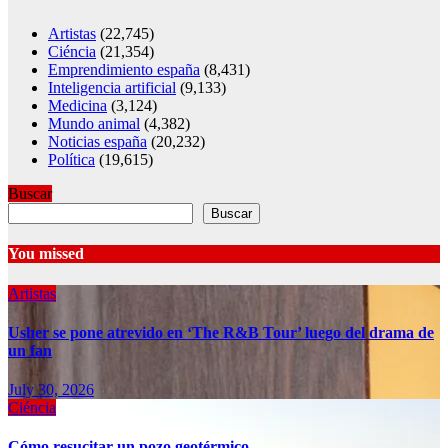
Artistas
(22,745)
Ciéncia
(21,354)
Emprendimiento españa
(8,431)
Inteligencia artificial
(9,133)
Medicina
(3,124)
Mundo animal
(4,382)
Noticias españa
(20,232)
Política
(19,615)
Buscar
Buscar
You missed
Artistas
Usher se pone atrevido en ‘The R&B Tour’ luego del drama de
un fan
July 30, 2026
Ciéncia
Cómo resucitar un pozo geotérmico