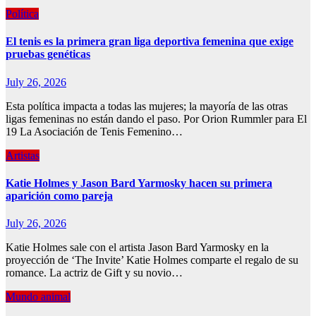
Política
El tenis es la primera gran liga deportiva femenina que exige
pruebas genéticas
July 26, 2026
Esta política impacta a todas las mujeres; la mayoría de las otras
ligas femeninas no están dando el paso. Por Orion Rummler para El
19 La Asociación de Tenis Femenino…
Artistas
Katie Holmes y Jason Bard Yarmosky hacen su primera
aparición como pareja
July 26, 2026
Katie Holmes sale con el artista Jason Bard Yarmosky en la
proyección de ‘The Invite’ Katie Holmes comparte el regalo de su
romance. La actriz de Gift y su novio…
Mundo animal