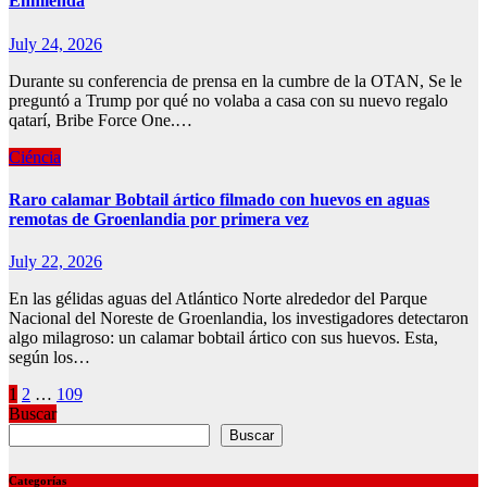
Enmienda
July 24, 2026
Durante su conferencia de prensa en la cumbre de la OTAN, Se le
preguntó a Trump por qué no volaba a casa con su nuevo regalo
qatarí, Bribe Force One.…
Ciéncia
Raro calamar Bobtail ártico filmado con huevos en aguas
remotas de Groenlandia por primera vez
July 22, 2026
En las gélidas aguas del Atlántico Norte alrededor del Parque
Nacional del Noreste de Groenlandia, los investigadores detectaron
algo milagroso: un calamar bobtail ártico con sus huevos. Esta,
según los…
Posts
1
2
…
109
Buscar
pagination
Buscar
Categorías