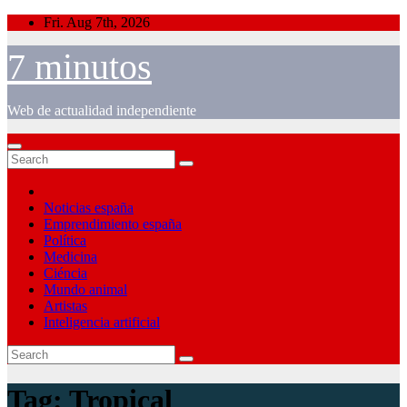
Skip
Fri. Aug 7th, 2026
to
content
7 minutos
Web de actualidad independiente
Noticias españa
Emprendimiento españa
Política
Medicina
Ciéncia
Mundo animal
Artistas
Inteligencia artificial
Tag:
Tropical