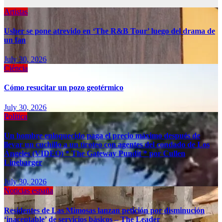
Artistas
Usher se pone atrevido en ‘The R&B Tour’ luego del drama de
un fan
July 30, 2026
Ciéncia
Cómo resucitar un pozo geotérmico
July 30, 2026
Política
Un hombre enloquecido paga el precio máximo después de
llevar un cuchillo a un tiroteo con agentes del condado de Los
Ángeles (VIDEO) * The Gateway Pundit * por Cullen
Linebarger
July 30, 2026
Noticias españa
Residentes de Las Mimosas lanzan petición por disminución
‘inaceptable’ de servicios básicos – The Leader