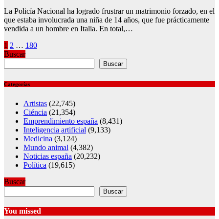
La Policía Nacional ha logrado frustrar un matrimonio forzado, en el
que estaba involucrada una niña de 14 años, que fue prácticamente
vendida a un hombre en Italia. En total,…
Posts
1
2
…
180
Buscar
pagination
Buscar
Categorías
Artistas
(22,745)
Ciéncia
(21,354)
Emprendimiento españa
(8,431)
Inteligencia artificial
(9,133)
Medicina
(3,124)
Mundo animal
(4,382)
Noticias españa
(20,232)
Política
(19,615)
Buscar
Buscar
You missed