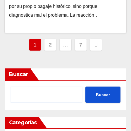
por su propio bagaje histórico, sino porque
diagnostica mal el problema. La reacción…
Posts
1
2
…
7
pagination
Buscar
Buscar
Categorías