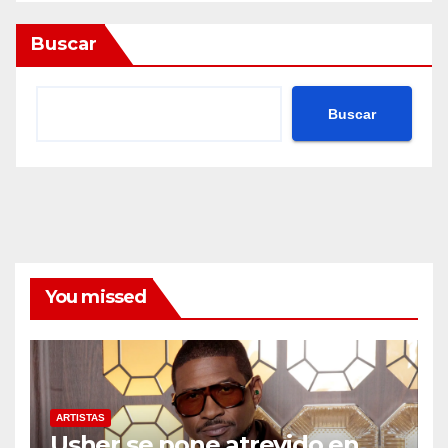
Buscar
Buscar
You missed
ARTISTAS
Usher se pone atrevido en