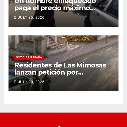
Un hombre enloquecido
paga el precio máximo
después de llevar un cuchillo
JULY 30, 2026
a un tiroteo con agentes del
condado de Los Ángeles
(VIDEO) * The Gateway
Pundit * por Cullen
Linebarger
NOTICIAS ESPAÑA
Residentes de Las Mimosas
lanzan petición por
disminución ‘inaceptable’ de
JULY 30, 2026
servicios básicos – The
Leader