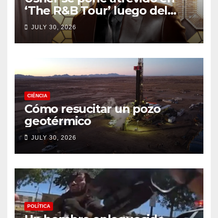
‘The R&B Tour’ luego del
drama de un fan
JULY 30, 2026
CIÉNCIA
Cómo resucitar un pozo
geotérmico
JULY 30, 2026
POLÍTICA