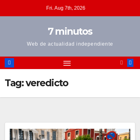
Skip
Fri. Aug 7th, 2026
to
content
7 minutos
Web de actualidad independiente
Tag:
veredicto