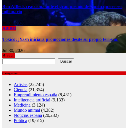
Ben Affleck reacciona ante el gran premio de Quién quiere ser
millonario
Jul 30, 2026
Artistas
Tóxico: ¡Yash iniciará promociones desde su propio terreno!
Jul 30, 2026
Buscar
Buscar
Categorías
Artistas
(22,745)
Ciéncia
(21,354)
Emprendimiento españa
(8,431)
Inteligencia artificial
(9,133)
Medicina
(3,124)
Mundo animal
(4,382)
Noticias españa
(20,232)
Política
(19,615)