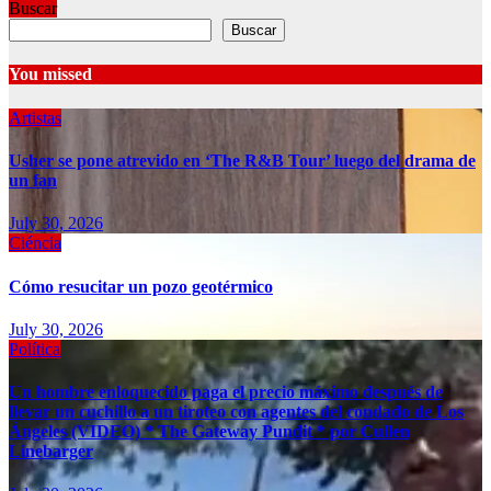
Buscar
Buscar
You missed
Artistas
Usher se pone atrevido en ‘The R&B Tour’ luego del drama de
un fan
July 30, 2026
Ciéncia
Cómo resucitar un pozo geotérmico
July 30, 2026
Política
Un hombre enloquecido paga el precio máximo después de
llevar un cuchillo a un tiroteo con agentes del condado de Los
Ángeles (VIDEO) * The Gateway Pundit * por Cullen
Linebarger