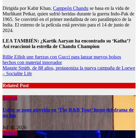
Dirigida por Kabir Khan,
Campeón Chandu
se basa en la vida de
Murlikant Petkar, quien sufrió heridas durante la guerra Indo-Pak de
1965. Se convirtió en el primer medallista de oro paralímpico de la
India. El estreno de la película está previsto para el 14 de junio de
2024.
LEA TAMBIÉN:
¿Kartik Aaryan ha encontrado su ‘Katha’?
Así reaccionó la estrella de Chandu Champion
Post
Billie Eilish une fuerzas con Gucci para lanzar nuevos bolsos
hechos con material innovador
navigation
Maggie Smith, de 88 años, protagoniza la nueva campaña de Loewe
– Socialite Life
Related Post
Artistas
Usher se pone atrevido en ‘The R&B Tour’ luego del drama de
un fan
Jul 30, 2026
Artistas