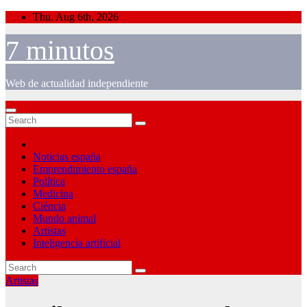
Skip
Thu. Aug 6th, 2026
to
content
7 minutos
Web de actualidad independiente
Noticias españa
Emprendimiento españa
Política
Medicina
Ciéncia
Mundo animal
Artistas
Inteligencia artificial
Artistas