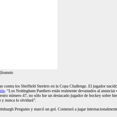
(Ioannis
an contra los Sheffield Steelers en la Copa Challenge. El jugador naci
ión
. “Los Nottingham Panthers están realmente devastados al anunciar
nuestro número 47, no sólo fue un destacado jugador de hockey sobre h
o y nunca lo olvidará”.
ittsburgh Penguins y marcó un gol. Comenzó a jugar internacionalmen