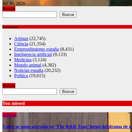
Jul 30, 2026
Buscar
Buscar
Categorías
Artistas
(22,745)
Ciéncia
(21,354)
Emprendimiento españa
(8,431)
Inteligencia artificial
(9,133)
Medicina
(3,124)
Mundo animal
(4,382)
Noticias españa
(20,232)
Política
(19,615)
Buscar
Buscar
You missed
Artistas
Usher se pone atrevido en ‘The R&B Tour’ luego del drama de u