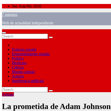
Skip
Sat. Aug 8th, 2026
to
7 minutos
content
Web de actualidad independiente
Noticias españa
Emprendimiento españa
Política
Medicina
Ciéncia
Mundo animal
Artistas
Inteligencia artificial
Artistas
La prometida de Adam Johnson l