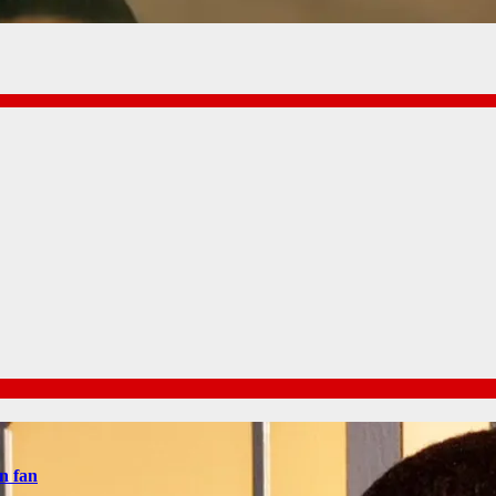
n fan