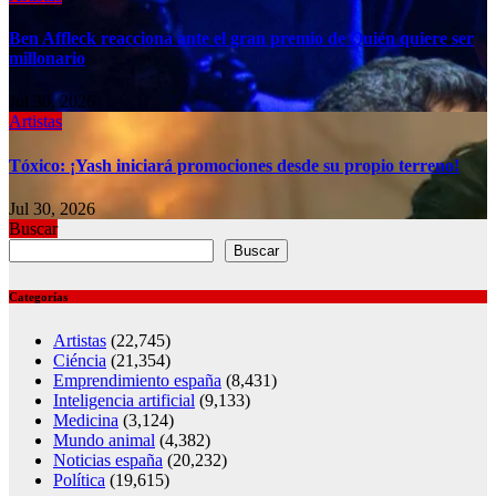
Ben Affleck reacciona ante el gran premio de Quién quiere ser
millonario
Jul 30, 2026
Artistas
Tóxico: ¡Yash iniciará promociones desde su propio terreno!
Jul 30, 2026
Buscar
Buscar
Categorías
Artistas
(22,745)
Ciéncia
(21,354)
Emprendimiento españa
(8,431)
Inteligencia artificial
(9,133)
Medicina
(3,124)
Mundo animal
(4,382)
Noticias españa
(20,232)
Política
(19,615)