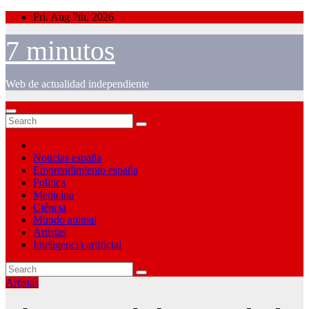
Skip
Fri. Aug 7th, 2026
to
content
7 minutos
Web de actualidad independiente
Noticias españa
Emprendimiento españa
Política
Medicina
Ciéncia
Mundo animal
Artistas
Inteligencia artificial
Artistas