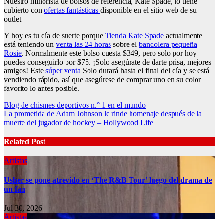
Nuestro minorista de bolsos de referencia, Kate Spade, lo tiene
cubierto con
ofertas fantásticas
disponible en el sitio web de su
outlet.
Y hoy es tu día de suerte porque
Tienda Kate Spade
actualmente
está teniendo un
venta las 24 horas
sobre el
bandolera pequeña
Rosie
. Normalmente este bolso cuesta $349, pero solo por hoy
puedes conseguirlo por $75. ¡Solo asegúrate de darte prisa, mejores
amigos! Este
súper venta
Solo durará hasta el final del día y se está
vendiendo rápido, así que asegúrese de comprar uno en su color
favorito lo antes posible.
Post
Blog de chismes deportivos n.° 1 en el mundo
La prometida de Adam Johnson le rinde homenaje después de la
navigation
muerte del jugador de hockey – Hollywood Life
Related Post
Artistas
Usher se pone atrevido en ‘The R&B Tour’ luego del drama de
un fan
Jul 30, 2026
Artistas