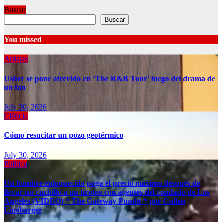
Buscar
Buscar
You missed
Artistas
Usher se pone atrevido en ‘The R&B Tour’ luego del drama de
un fan
July 30, 2026
Ciéncia
Cómo resucitar un pozo geotérmico
July 30, 2026
Política
Un hombre enloquecido paga el precio máximo después de
llevar un cuchillo a un tiroteo con agentes del condado de Los
Ángeles (VIDEO) * The Gateway Pundit * por Cullen
Linebarger