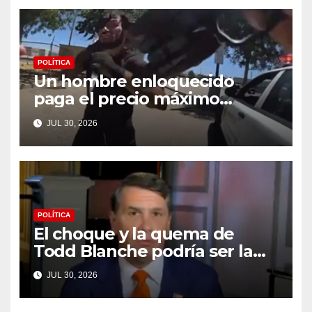
POLÍTICA
Un hombre enloquecido
paga el precio máximo
después de llevar un cuchillo
JUL 30, 2026
a un tiroteo con agentes del
condado de Los Ángeles
(VIDEO) * The Gateway Pundit
* por Cullen Linebarger
POLÍTICA
El choque y la quema de
Todd Blanche podría ser la
máxima humillación de
JUL 30, 2026
Trump