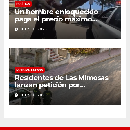
POLÍTICA
Un hombre enloquecido
paga el precio máximo
después de llevar un cuchillo
JULY 30, 2026
a un tiroteo con agentes del
condado de Los Ángeles
(VIDEO) * The Gateway
Pundit * por Cullen
Linebarger
NOTICIAS ESPAÑA
Residentes de Las Mimosas
lanzan petición por
disminución ‘inaceptable’ de
JULY 30, 2026
servicios básicos – The
Leader