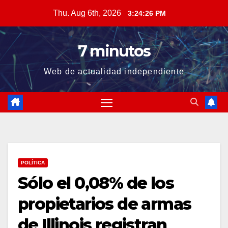
Skip
Thu. Aug 6th, 2026
3:24:26 PM
to
content
7 minutos
Web de actualidad independiente
POLÍTICA
Sólo el 0,08% de los
propietarios de armas
de Illinois registran