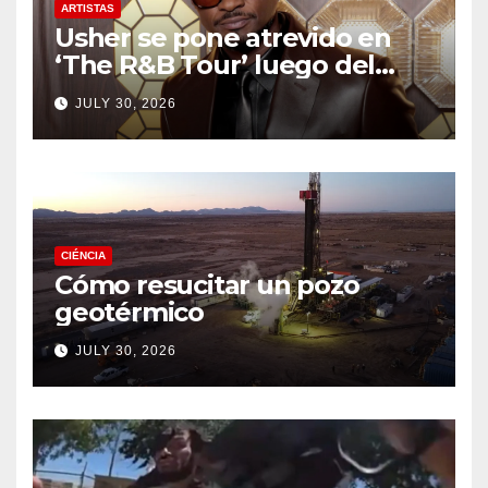
ARTISTAS
Usher se pone atrevido en
‘The R&B Tour’ luego del
drama de un fan
JULY 30, 2026
CIÉNCIA
Cómo resucitar un pozo
geotérmico
JULY 30, 2026