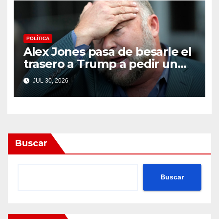
POLÍTICA
Alex Jones pasa de besarle el
trasero a Trump a pedir un
impeachment
JUL 30, 2026
Buscar
Buscar