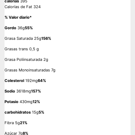
calorías
395
Calorías de Fat 324
% Valor diario*
Gordo
36g
55%
Grasa Saturada 25g
156%
Grasas trans 0,5 g
Grasa Poliinsaturada 2g
Grasas Monoinsaturadas 7g
Colesterol
192mg
64%
Sodio
3618mg
157%
Potasio
430mg
12%
carbohidratos
15g
5%
Fibra 5g
21%
Azúcar 7g
8%