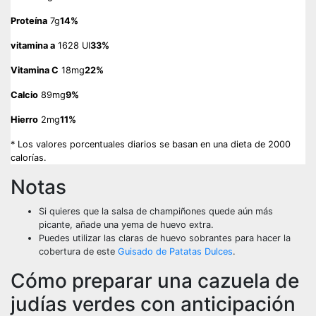
Proteína
7g
14%
vitamina a
1628 UI
33%
Vitamina C
18mg
22%
Calcio
89mg
9%
Hierro
2mg
11%
* Los valores porcentuales diarios se basan en una dieta de 2000
calorías.
Notas
Si quieres que la salsa de champiñones quede aún más
picante, añade una yema de huevo extra.
Puedes utilizar las claras de huevo sobrantes para hacer la
cobertura de este
Guisado de Patatas Dulces
.
Cómo preparar una cazuela de
judías verdes con anticipación