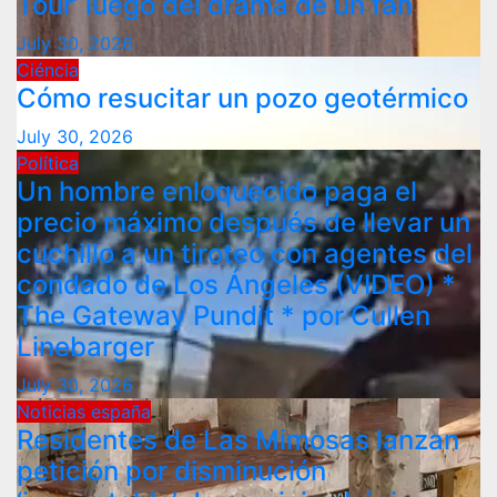
Tour’ luego del drama de un fan
July 30, 2026
Ciéncia
Cómo resucitar un pozo geotérmico
July 30, 2026
Política
Un hombre enloquecido paga el
precio máximo después de llevar un
cuchillo a un tiroteo con agentes del
condado de Los Ángeles (VIDEO) *
The Gateway Pundit * por Cullen
Linebarger
July 30, 2026
Noticias españa
Residentes de Las Mimosas lanzan
petición por disminución