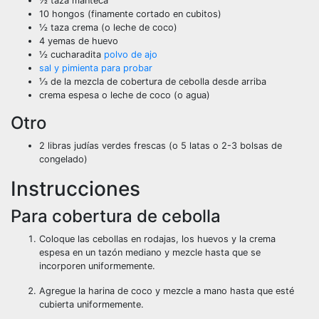
½
taza
manteca
10
hongos
(finamente cortado en cubitos)
½
taza
crema
(o leche de coco)
4
yemas de huevo
½
cucharadita
polvo de ajo
sal y pimienta para probar
⅓
de la mezcla de cobertura de cebolla desde arriba
crema espesa o leche de coco
(o agua)
Otro
2
libras
judías verdes frescas
(o 5 latas o 2-3 bolsas de
congelado)
Instrucciones
Para cobertura de cebolla
Coloque las cebollas en rodajas, los huevos y la crema
espesa en un tazón mediano y mezcle hasta que se
incorporen uniformemente.
Agregue la harina de coco y mezcle a mano hasta que esté
cubierta uniformemente.