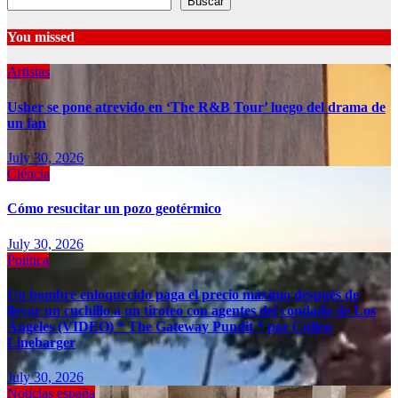
Buscar
You missed
Artistas
Usher se pone atrevido en ‘The R&B Tour’ luego del drama de
un fan
July 30, 2026
Ciéncia
Cómo resucitar un pozo geotérmico
July 30, 2026
Política
Un hombre enloquecido paga el precio máximo después de
llevar un cuchillo a un tiroteo con agentes del condado de Los
Ángeles (VIDEO) * The Gateway Pundit * por Cullen
Linebarger
July 30, 2026
Noticias españa