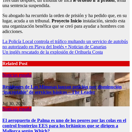
Tres días después, un tribunal de Inca
le ordenó ir a prisión
; tenía
una sentencia suspendida.
Su abogado ha recurrido la orden de prisión y ha pedido que, en su
lugar, acuda a un tribunal.
Proyecto Inicio
instalación, siendo esta
una organización benéfica que se creó para ayudar a hombres con
adicciones.
Post
La Policía Local controla el tráfico multando un servicio de autobús
no autorizado en Playa del Inglés • Noticias de Canarias
navigation
Un inglés rescatado de la explosión de Orihuela Costa
Related Post
Noticias españa
Residentes de Las Mimosas lanzan petición por disminución
‘inaceptable’ de servicios básicos – The Leader
Jul 30, 2026
Noticias españa
El aeropuerto de Palma es uno de los peores por las colas en el
control fronterizo EES para los británicos que se dirigen a
Mallorca según Which?