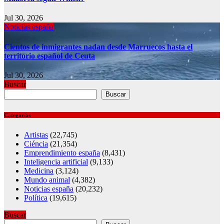
Jul 30, 2026
Noticias españa
Cientos de inmigrantes nadan desde Marruecos hasta el
territorio español de Ceuta
Jul 30, 2026
Buscar
Buscar
Categorías
Artistas
(22,745)
Ciéncia
(21,354)
Emprendimiento españa
(8,431)
Inteligencia artificial
(9,133)
Medicina
(3,124)
Mundo animal
(4,382)
Noticias españa
(20,232)
Política
(19,615)
Buscar