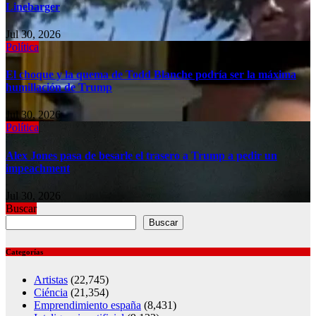
Linebarger
Jul 30, 2026
Política
El choque y la quema de Todd Blanche podría ser la máxima
humillación de Trump
Jul 30, 2026
Política
Alex Jones pasa de besarle el trasero a Trump a pedir un
impeachment
Jul 30, 2026
Buscar
Buscar
Categorías
Artistas
(22,745)
Ciéncia
(21,354)
Emprendimiento españa
(8,431)