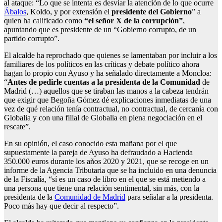
al ataque: “Lo que se intenta es desviar la atención de lo que ocurre
Ábalos
, Koldo, y por extensión el
presidente del Gobierno
” a
quien ha calificado como
“el señor X de la corrupción”
,
apuntando que es presidente de un “Gobierno corrupto, de un
partido corrupto”.
El alcalde ha reprochado que quienes se lamentaban por incluir a los
familiares de los políticos en las críticas y debate político ahora
hagan lo propio con Ayuso y ha señalado directamente a Moncloa:
“
Antes de pedirle cuentas a la presidenta de la Comunidad
de
Madrid (…) aquellos que se tiraban las manos a la cabeza tendrán
que exigir que Begoña Gómez dé explicaciones inmediatas de una
vez de qué relación tenía contractual, no contractual, de cercanía con
Globalia y con una filial de Globalia en plena negociación en el
rescate”.
En su opinión, el caso conocido esta mañana por el que
supuestamente la pareja de Ayuso ha defraudado a Hacienda
350.000 euros durante los años 2020 y 2021, que se recoge en un
informe de la Agencia Tributaria que se ha incluido en una denuncia
de la Fiscalía, “sí es un caso de libro en el que se está metiendo a
una persona que tiene una relación sentimental, sin más, con la
presidenta de la
Comunidad de Madrid
para señalar a la presidenta.
Poco más hay que decir al respecto”.