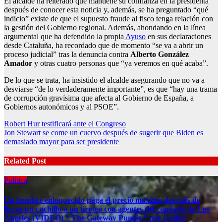
El alcalde ha reiterado que mantiene su confianza en la presidenta
después de conocer esta noticia y, además, se ha preguntado “qué
indicio” existe de que el supuesto fraude al fisco tenga relación con
la gestión del Gobierno regional. Además, ahondando en la línea
argumental que ha defendido la propia
Ayuso
en sus declaraciones
desde Cataluña, ha recordado que de momento “se va a abrir un
proceso judicial” tras la denuncia contra
Alberto González
Amador
y otras cuatro personas que “ya veremos en qué acaba”.
De lo que se trata, ha insistido el alcalde asegurando que no va a
desviarse “de lo verdaderamente importante”, es que “hay una trama
de corrupción gravísima que afecta al Gobierno de España, a
Gobiernos autonómicos y al PSOE”.
Post
Robert Hur testificará ante el Congreso
Jon Stewart se come un cuervo después de sugerir que Biden es
navigation
demasiado mayor para ser presidente
Related Post
Política
Un hombre enloquecido paga el precio máximo después de
llevar un cuchillo a un tiroteo con agentes del condado de Los
Ángeles (VIDEO) * The Gateway Pundit * por Cullen