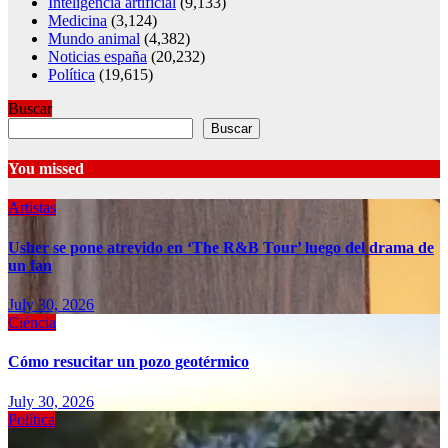
Inteligencia artificial
(9,133)
Medicina
(3,124)
Mundo animal
(4,382)
Noticias españa
(20,232)
Política
(19,615)
Buscar
Buscar
You missed
Artistas
Usher se pone atrevido en ‘The R&B Tour’ luego del drama de
un fan
July 30, 2026
Ciéncia
Cómo resucitar un pozo geotérmico
July 30, 2026
Política