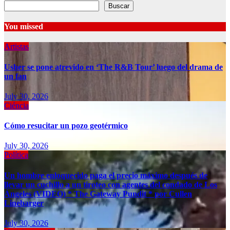
Buscar
You missed
Artistas
Usher se pone atrevido en ‘The R&B Tour’ luego del drama de
un fan
July 30, 2026
Ciéncia
Cómo resucitar un pozo geotérmico
July 30, 2026
Política
Un hombre enloquecido paga el precio máximo después de
llevar un cuchillo a un tiroteo con agentes del condado de Los
Ángeles (VIDEO) * The Gateway Pundit * por Cullen
Linebarger
July 30, 2026