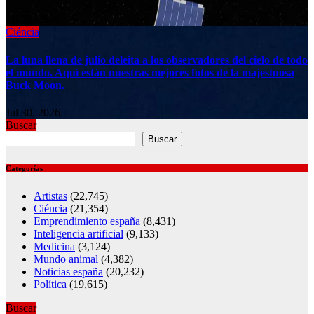
Jul 30, 2026
Ciéncia
La luna llena de julio deleita a los observadores del cielo de todo
el mundo. Aquí están nuestras mejores fotos de la majestuosa
Buck Moon.
Jul 30, 2026
Buscar
Buscar
Categorías
Artistas
(22,745)
Ciéncia
(21,354)
Emprendimiento españa
(8,431)
Inteligencia artificial
(9,133)
Medicina
(3,124)
Mundo animal
(4,382)
Noticias españa
(20,232)
Política
(19,615)
Buscar