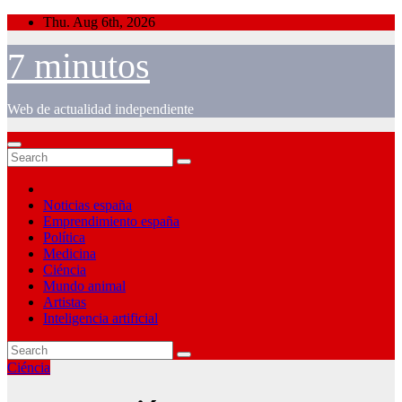
Skip
Thu. Aug 6th, 2026
to
content
7 minutos
Web de actualidad independiente
Noticias españa
Emprendimiento españa
Política
Medicina
Ciéncia
Mundo animal
Artistas
Inteligencia artificial
Ciéncia