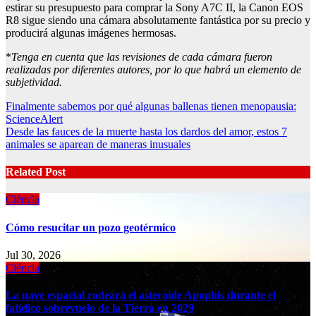
estirar su presupuesto para comprar la Sony A7C II, la Canon EOS
R8 sigue siendo una cámara absolutamente fantástica por su precio y
producirá algunas imágenes hermosas.
*
Tenga en cuenta que las revisiones de cada cámara fueron
realizadas por diferentes autores, por lo que habrá un elemento de
subjetividad.
Post
Finalmente sabemos por qué algunas ballenas tienen menopausia:
ScienceAlert
navigation
Desde las fauces de la muerte hasta los dardos del amor, estos 7
animales se aparean de maneras inusuales
Related Post
Ciéncia
Cómo resucitar un pozo geotérmico
Jul 30, 2026
Ciéncia
La nave espacial rodeará el asteroide Apophis durante el
fatídico sobrevuelo de la Tierra en 2029