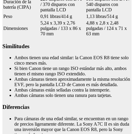
Duración de la
/ 370 disparos con
540 disparos con
batería (CIPA)
pantalla LCD
pantalla LCD
Peso
0,91 libras/414 g
1,13 libras/514 g
5,24 x 3,39 x 2,76
4,88 x 2,8 x 2,48
Dimensiones
pulgadas / 133 x 86 x
pulgadas / 124 x 71 x
70 mm
63 mm
Similitudes
Ambos tienen una edad similar: la Canon EOS R8 tiene solo
cinco meses más.
Si bien Canon tiene un rango ISO estándar más alto, ambos
tienen el mismo rango ISO extendido.
Ambas cámaras tienen aproximadamente la misma resolución
EVF, pero la pantalla LCD de Canon es más detallada.
Ambas cámaras están selladas contra la intemperie.
Ambas cámaras solo tienen una ranura para tarjetas.
Diferencias
Para cámaras de una edad similar, se encuentran en un rango
de precios ligeramente diferente. La Sony A7C II es sin duda
una inversión mayor que la Canon EOS R8, pero la Sony