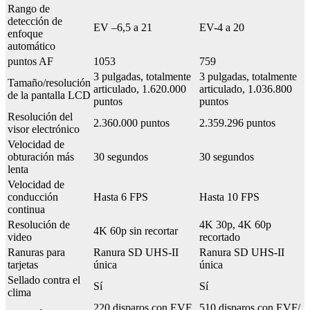
Rango de
detección de
EV –6,5 a 21
EV-4 a 20
enfoque
automático
puntos AF
1053
759
3 pulgadas, totalmente
3 pulgadas, totalmente
Tamaño/resolución
articulado, 1.620.000
articulado, 1.036.800
de la pantalla LCD
puntos
puntos
Resolución del
2.360.000 puntos
2.359.296 puntos
visor electrónico
Velocidad de
obturación más
30 segundos
30 segundos
lenta
Velocidad de
conducción
Hasta 6 FPS
Hasta 10 FPS
continua
Resolución de
4K 30p, 4K 60p
4K 60p sin recortar
video
recortado
Ranuras para
Ranura SD UHS-II
Ranura SD UHS-II
tarjetas
única
única
Sellado contra el
Sí
Sí
clima
220 disparos con EVF
510 disparos con EVF/