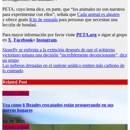
PETA, cuyo lema dice, en parte, que “los animales no son nuestros
para experimentar con ellos”, señala que
Cada animal es alguien
y ofrece gratis
Kits de empatía
para personas que necesitan una
lección de bondad.
Para mayor información por favor visite
PETA.org
o sigue al grupo
en
X
,
Facebook
o
Instagram
.
Post
Stonefly se enfrenta a la extinción después de que el gobierno
victoriano tomara una decisión “increíblemente decepcionante”, dice
navigation
un grupo
Las turberas drenadas en el sudeste asiático emiten más carbono de
lo estimado
Related Post
Mundo animal
Vea cómo 6 Beagles rescatados están prosperando en sus
nuevos hogares
Jul 29, 2026
Mundo animal