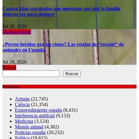
Cuatro dúos rescatados que muestran por qué la familia
debería ser para siempre
Jul 28, 2026
Mundo animal
¿Perros heridos por las vistas? Las estafas de “rescate” de
animales en Uganda
Jul 28, 2026
Buscar
Buscar
Categorías
Artistas
(22,745)
Ciéncia
(21,354)
Emprendimiento españa
(8,431)
Inteligencia artificial
(9,133)
Medicina
(3,124)
Mundo animal
(4,382)
Noticias españa
(20,232)
Política
(19,615)