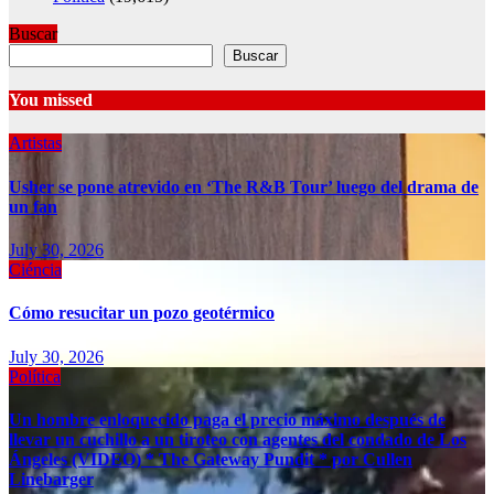
Buscar
Buscar
You missed
Artistas
Usher se pone atrevido en ‘The R&B Tour’ luego del drama de
un fan
July 30, 2026
Ciéncia
Cómo resucitar un pozo geotérmico
July 30, 2026
Política
Un hombre enloquecido paga el precio máximo después de
llevar un cuchillo a un tiroteo con agentes del condado de Los
Ángeles (VIDEO) * The Gateway Pundit * por Cullen
Linebarger