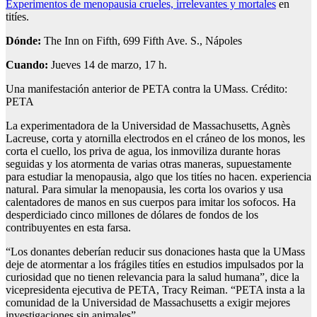
Experimentos de menopausia crueles, irrelevantes y mortales
en
titíes.
Dónde:
The Inn on Fifth, 699 Fifth Ave. S., Nápoles
Cuando:
Jueves 14 de marzo, 17 h.
Una manifestación anterior de PETA contra la UMass. Crédito:
PETA
La experimentadora de la Universidad de Massachusetts, Agnès
Lacreuse, corta y atornilla electrodos en el cráneo de los monos, les
corta el cuello, los priva de agua, los inmoviliza durante horas
seguidas y los atormenta de varias otras maneras, supuestamente
para estudiar la menopausia, algo que los titíes no hacen. experiencia
natural. Para simular la menopausia, les corta los ovarios y usa
calentadores de manos en sus cuerpos para imitar los sofocos. Ha
desperdiciado cinco millones de dólares de fondos de los
contribuyentes en esta farsa.
“Los donantes deberían reducir sus donaciones hasta que la UMass
deje de atormentar a los frágiles titíes en estudios impulsados ​​por la
curiosidad que no tienen relevancia para la salud humana”, dice la
vicepresidenta ejecutiva de PETA, Tracy Reiman. “PETA insta a la
comunidad de la Universidad de Massachusetts a exigir mejores
investigaciones sin animales”.