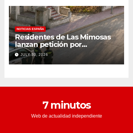
(VIDEO) * The Gateway
Pundit * por Cullen
Linebarger
NOTICIAS ESPAÑA
Residentes de Las Mimosas
lanzan petición por
disminución ‘inaceptable’ de
JULY 30, 2026
servicios básicos – The
Leader
7 minutos
Web de actualidad independiente