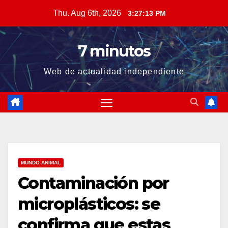
Skip
Thu. Aug 6th, 2026
3:27:14 PM
to
content
7 minutos
Web de actualidad independiente
MUNDO ANIMAL
Contaminación por
microplásticos: se
confirma que estas