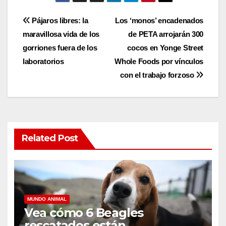
Post
Pájaros libres: la
Los ‘monos’ encadenados
maravillosa vida de los
de PETA arrojarán 300
navigation
gorriones fuera de los
cocos en Yonge Street
laboratorios
Whole Foods por vínculos
con el trabajo forzoso
Related Post
MUNDO ANIMAL
Vea cómo 6 Beagles
rescatados están