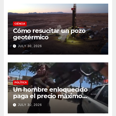
CIÉNCIA
Cómo resucitar un pozo
geotérmico
JULY 30, 2026
POLÍTICA
Un hombre enloquecido
paga el precio máximo
después de llevar un cuchillo
JULY 30, 2026
a un tiroteo con agentes del
condado de Los Ángeles