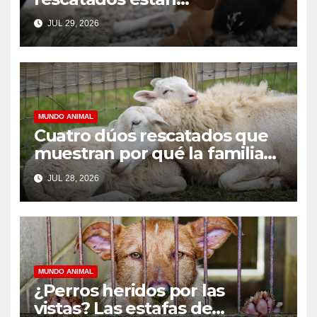
prosperando en sus nuevos
JUL 29, 2026
hogares
MUNDO ANIMAL
Cuatro dúos rescatados que
muestran por qué la familia
debería ser para siempre
JUL 28, 2026
MUNDO ANIMAL
¿Perros heridos por las
vistas? Las estafas de