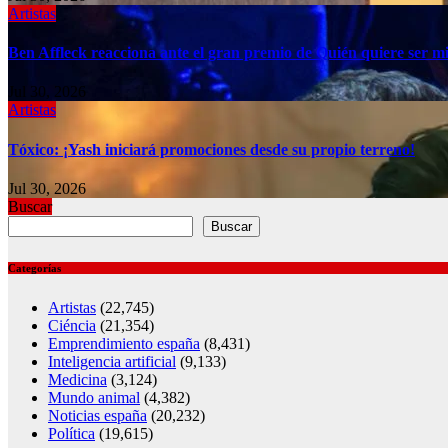
Artistas
Ben Affleck reacciona ante el gran premio de Quién quiere ser mi
Jul 30, 2026
Artistas
Tóxico: ¡Yash iniciará promociones desde su propio terreno!
Jul 30, 2026
Buscar
Buscar
Categorías
Artistas
(22,745)
Ciéncia
(21,354)
Emprendimiento españa
(8,431)
Inteligencia artificial
(9,133)
Medicina
(3,124)
Mundo animal
(4,382)
Noticias españa
(20,232)
Política
(19,615)