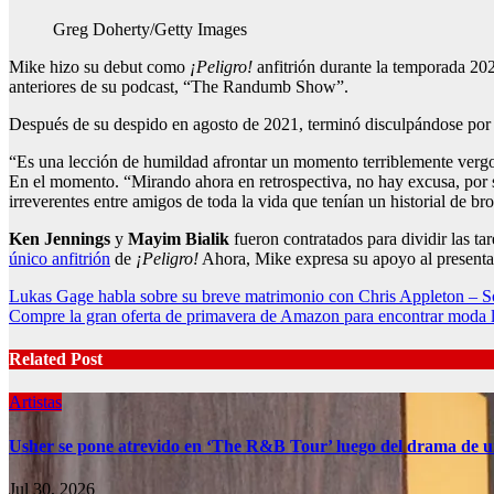
Greg Doherty/Getty Images
Mike hizo su debut como
¡Peligro!
anfitrión durante la temporada 202
anteriores de su podcast, “The Randumb Show”.
Después de su despido en agosto de 2021, terminó disculpándose por 
“Es una lección de humildad afrontar un momento terriblemente vergonz
En el momento. “Mirando ahora en retrospectiva, no hay excusa, por s
irreverentes entre amigos de toda la vida que tenían un historial de br
Ken Jennings
y
Mayim Bialik
fueron contratados para dividir las t
único anfitrión
de
¡Peligro!
Ahora, Mike expresa su apoyo al presenta
Post
Lukas Gage habla sobre su breve matrimonio con Chris Appleton – So
Compre la gran oferta de primavera de Amazon para encontrar moda lis
navigation
Related Post
Artistas
Usher se pone atrevido en ‘The R&B Tour’ luego del drama de u
Jul 30, 2026