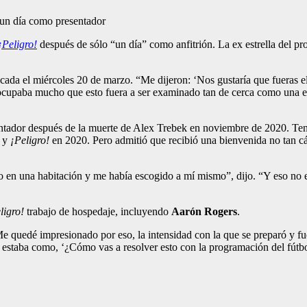
¡Peligro!
después de sólo “un día” como anfitrión. La ex estrella del 
cada el miércoles 20 de marzo. “Me dijeron: ‘Nos gustaría que fueras e
eocupaba mucho que esto fuera a ser examinado tan de cerca como una el
tador después de la muerte de Alex Trebek en noviembre de 2020. Tení
y
¡Peligro!
en 2020. Pero admitió que recibió una bienvenida no tan cá
n una habitación y me había escogido a mí mismo”, dijo. “Y eso no es 
ligro!
trabajo de hospedaje, incluyendo
Aarón Rogers
.
 quedé impresionado por eso, la intensidad con la que se preparó y fue
o estaba como, ‘¿Cómo vas a resolver esto con la programación del fútbol