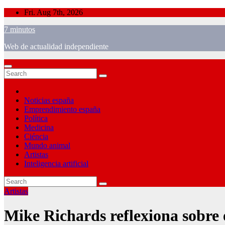
Skip
Fri. Aug 7th, 2026
to
7 minutos
content
Web de actualidad independiente
Noticias españa
Emprendimiento españa
Política
Medicina
Ciéncia
Mundo animal
Artistas
Inteligencia artificial
Artistas
Mike Richards reflexiona sobre