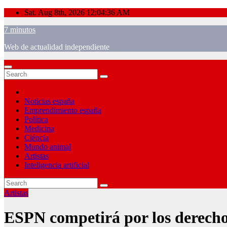
Skip
Sat. Aug 8th, 2026
12:04:37 AM
to
7 minutos
content
Web de actualidad independiente
Noticias españa
Emprendimiento españa
Política
Medicina
Ciéncia
Mundo animal
Artistas
Inteligencia artificial
Artistas
ESPN competirá por los derechos