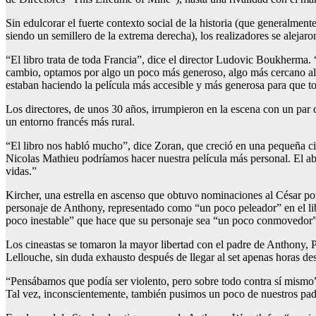
Sin edulcorar el fuerte contexto social de la historia (que generalme
siendo un semillero de la extrema derecha), los realizadores se alejaro
“El libro trata de toda Francia”, dice el director Ludovic Boukherma.
cambio, optamos por algo un poco más generoso, algo más cercano al
estaban haciendo la película más accesible y más generosa para que todo
Los directores, de unos 30 años, irrumpieron en la escena con un pa
un entorno francés más rural.
“El libro nos habló mucho”, dice Zoran, que creció en una pequeña ciu
Nicolas Mathieu podríamos hacer nuestra película más personal. El abu
vidas.”
Kircher, una estrella en ascenso que obtuvo nominaciones al César 
personaje de Anthony, representado como “un poco peleador” en el libr
poco inestable” que hace que su personaje sea “un poco conmovedor”
Los cineastas se tomaron la mayor libertad con el padre de Anthony, Pa
Lellouche, sin duda exhausto después de llegar al set apenas horas de
“Pensábamos que podía ser violento, pero sobre todo contra sí mismo
Tal vez, inconscientemente, también pusimos un poco de nuestros padr