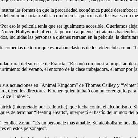
nte rastrea las formas en que la precariedad económica puede desembocar
n del enfoque social-realista común en las películas de festivales con men
 “Por eso la película tenía que ser igualmente accesible. Queríamos alej
 Nuevo Hollywood: ofrecer la película a quienes retratamos haciéndola
s, incluidas las personas a quienes retratan en la película, la disfrutar
r de comedias de terror que evocaban clásicos de los videoclubs como 
dad rural del suroeste de Francia. “Resonó con nuestra propia adolesce
rrimiento del verano, el entorno de la clase trabajadora, el amor por [
por sus actuaciones en “Animal Kingdom” de Thomas Cailley y “Winter 
o, dicen los directores. Kircher, quien trabajó con un coreógrafo para 
, dice Ludovic.
trick (interpretado por Lellouche), que lucha contra el alcoholismo. Si 
spués de terminar “Beating Hearts”, interpretó el hastío del mundo del p
”, explica Zoran. “Es un personaje más amable. Su alcoholismo nos dic
es en estos personajes”.