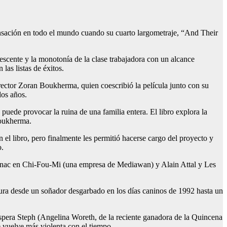
nsación en todo el mundo cuando su cuarto largometraje, “And Their
olescente y la monotonía de la clase trabajadora con un alcance
las listas de éxitos.
rector Zoran Boukherma, quien coescribió la película junto con su
dos años.
uede provocar la ruina de una familia entera. El libro explora la
Boukherma.
el libro, pero finalmente les permitió hacerse cargo del proyecto y
o.
elignac en Chi-Fou-Mi (una empresa de Mediawan) y Alain Attal y Les
ura desde un soñador desgarbado en los días caninos de 1992 hasta un
óspera Steph (Angelina Woreth, de la reciente ganadora de la Quincena
 vuelve más violenta con el tiempo.