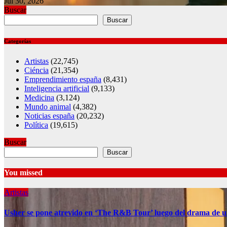
Jul 30, 2026
Buscar
Buscar
Categorías
Artistas
(22,745)
Ciéncia
(21,354)
Emprendimiento españa
(8,431)
Inteligencia artificial
(9,133)
Medicina
(3,124)
Mundo animal
(4,382)
Noticias españa
(20,232)
Política
(19,615)
Buscar
Buscar
You missed
Artistas
Usher se pone atrevido en ‘The R&B Tour’ luego del drama de u