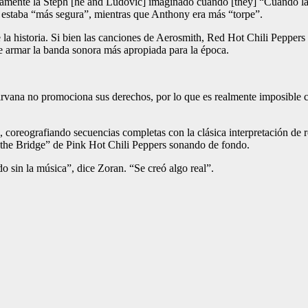
isamente la Steph [he and Ludovic] imaginado cuando [they] “Cuando la
a estaba “más segura”, mientras que Anthony era más “torpe”.
la historia. Si bien las canciones de Aerosmith, Red Hot Chili Pepper
de armar la banda sonora más apropiada para la época.
rvana no promociona sus derechos, por lo que es realmente imposible 
oreografiando secuencias completas con la clásica interpretación de ro
 the Bridge” de Pink Hot Chili Peppers sonando de fondo.
 sin la música”, dice Zoran. “Se creó algo real”.