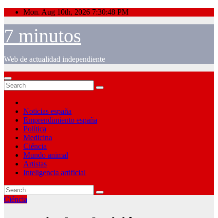
Skip
Mon. Aug 10th, 2026
7:30:49 PM
to
content
7 minutos
Web de actualidad independiente
Noticias españa
Emprendimiento españa
Política
Medicina
Ciéncia
Mundo animal
Artistas
Inteligencia artificial
Ciéncia