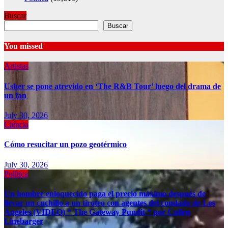
Buscar
Buscar
You missed
Artistas
Usher se pone atrevido en ‘The R&B Tour’ luego del drama de
un fan
July 30, 2026
Ciéncia
Cómo resucitar un pozo geotérmico
July 30, 2026
Política
Un hombre enloquecido paga el precio máximo después de
llevar un cuchillo a un tiroteo con agentes del condado de Los
Ángeles (VIDEO) * The Gateway Pundit * por Cullen
Linebarger