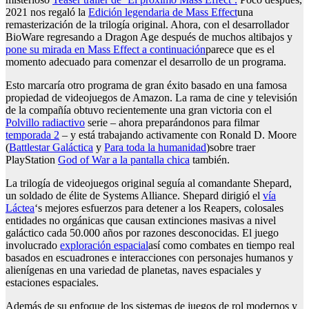
2021 nos regaló la
Edición legendaria de Mass Effect
una
remasterización de la trilogía original. Ahora, con el desarrollador
BioWare regresando a Dragon Age después de muchos altibajos y
pone su mirada en Mass Effect a continuación
parece que es el
momento adecuado para comenzar el desarrollo de un programa.
Esto marcaría otro programa de gran éxito basado en una famosa
propiedad de videojuegos de Amazon. La rama de cine y televisión
de la compañía obtuvo recientemente una gran victoria con el
Polvillo radiactivo
serie – ahora preparándonos para filmar
temporada 2
– y está trabajando activamente con Ronald D. Moore
(
Battlestar Galáctica
y
Para toda la humanidad
)sobre traer
PlayStation
God of War a la pantalla chica
también.
La trilogía de videojuegos original seguía al comandante Shepard,
un soldado de élite de Systems Alliance. Shepard dirigió el
vía
Láctea
‘s mejores esfuerzos para detener a los Reapers, colosales
entidades no orgánicas que causan extinciones masivas a nivel
galáctico cada 50.000 años por razones desconocidas. El juego
involucrado
exploración espacial
así como combates en tiempo real
basados ​​en escuadrones e interacciones con personajes humanos y
alienígenas en una variedad de planetas, naves espaciales y
estaciones espaciales.
Además de su enfoque de los sistemas de juegos de rol modernos y