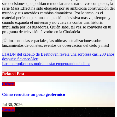
sus decisiones que podrían remodelar arcos narrativos completos, la
serie Mass Effect ha sido elogiada por su ambiciosa construcción del
mundo y sus atrevidos cambios dramáticos. Por lo tanto, es el
material perfecto para una adaptación televisiva masiva, siempre y
cuando expanda el universo y no vuelva a contar una historia
impulsada por los jugadores. Quién sabe, tal vez se convierta en tu
programa de televisión favorito en la Ciudadela.
¡Últimas noticias espaciales, las últimas actualizaciones sobre
lanzamientos de cohetes, eventos de observación del cielo y más!
Post
El ADN del cabello de Beethoven revela una sorpresa casi 200 años
después: ScienceAlert
navigation
Los microplásticos podrían estar empeorando el clima
Related Post
Ciéncia
Cómo resucitar un pozo geotérmico
Jul 30, 2026
Ciéncia