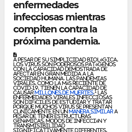
enfermedades
infecciosas mientras
compiten contra la
próxima pandemia.
A pesar de su simplicidad biológica,
los virus son poderosos patógenos
con la capacidad demostrada de
afectar en gran medida a la
sociedad humana. Las pandemias
virales, como la más reciente de
COVID-19, tienen la capacidad de
1
causar
millones de muertes
.
Las
enfermedades virales infecciosas
son difíciles de estudiar y tratar
porque muchos virus se presentan
clínicamente en un
manera similar
a
pesar de tener estructuras
genómicas, modos de infección y
transmisibilidad
significativamente diferentes.