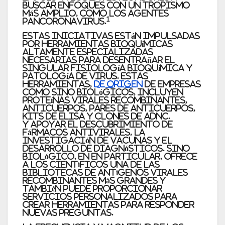
buscar enfoques con un tropismo
más amplio, como los agentes
1
pancoronavirus.
Estas iniciativas están impulsadas
por herramientas bioquímicas
altamente especializadas
necesarias para desentrañar el
singular
fisiología bioquímica y
patología de virus. Estas
herramientas,
de origen
de empresas
como Sino
Biológicos, incluyen
proteínas virales recombinantes,
anticuerpos, pares de anticuerpos,
kits de ELISA y clones de ADNc.
y apoyar el descubrimiento de
fármacos antivirales, la
investigación de vacunas y el
desarrollo de diagnósticos. Sino
Biológico, en
En particular, ofrece
a los científicos una de las
bibliotecas de antígenos virales
recombinantes más grandes y
también puede proporcionar
Servicios personalizados para
crear herramientas para responder
nuevas preguntas.