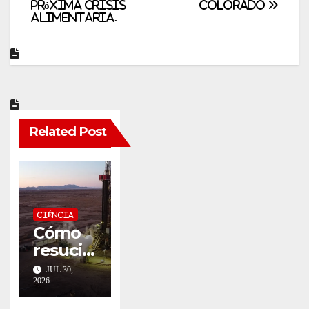
próxima crisis
Colorado
alimentaria.
Related Post
CIÉNCIA
Cómo
resucit
ar un
JUL 30,
pozo
2026
geotér