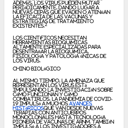
Además, los virus pueden mutar
periódicamente, dando lugar a
nuevas cepas que evaden o atenúan
la eficacia de las vacunas y
estrategias de tratamiento
2
existentes.
Los científicos necesitan
herramientas bioquímicas
altamente especializadas para
desentrañar la bioquímica,
fisiología y patología únicas de
los virus.
Chino biológico
Al mismo tiempo, la amenaza que
representan los virus está
impulsando la investigación sobre
cómo funcionan y cómo
combatirlos. La pandemia de COVID-
19 impulsó a muchos
avances
históricos
que van desde nuevas
terapias con anticuerpos
monoclonales hasta tecnología
pionera de vacunas de ARNm. También
impulsó a los investigadores a