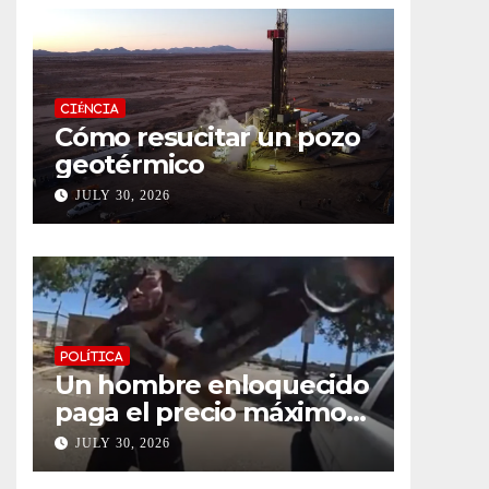
CIÉNCIA
Cómo resucitar un pozo
geotérmico
JULY 30, 2026
POLÍTICA
Un hombre enloquecido
paga el precio máximo
después de llevar un
JULY 30, 2026
cuchillo a un tiroteo con