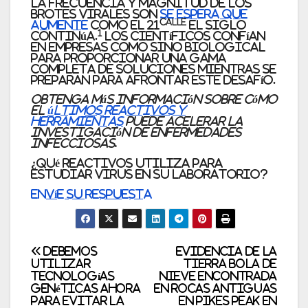
La frecuencia y magnitud de los
brotes virales son
se espera que
calle
aumente
como el 21
El siglo
1
continúa.
Los científicos confían
en empresas como Sino Biological
para proporcionar una gama
completa de soluciones mientras se
preparan para afrontar este desafío.
Obtenga más información sobre cómo
el
últimos reactivos y
herramientas
puede acelerar la
investigación de enfermedades
infecciosas.
¿Qué reactivos utiliza para
estudiar virus en su laboratorio?
Envíe su respuesta
Post
Debemos
Evidencia de la
utilizar
Tierra Bola de
tecnologías
Nieve encontrada
navigation
genéticas ahora
en rocas antiguas
para evitar la
en Pikes Peak en