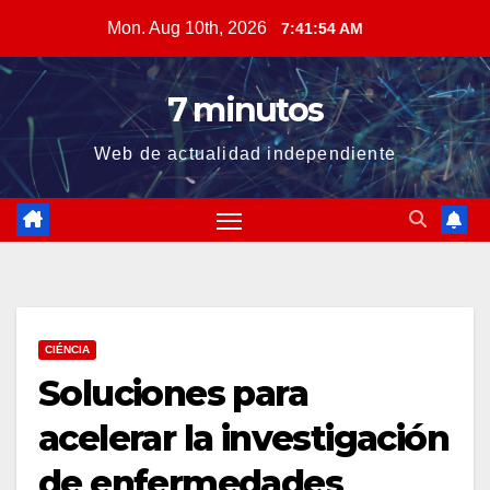
Skip
Mon. Aug 10th, 2026
7:41:55 AM
to
content
7 minutos
Web de actualidad independiente
CIÉNCIA
Soluciones para
acelerar la investigación
de enfermedades