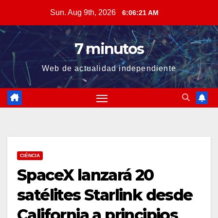
Skip
Sun. Aug 9th, 2026
6:06:22 AM
to
content
7 minutos
Web de actualidad independiente
CIÉNCIA
SpaceX lanzará 20
satélites Starlink desde
California a principios