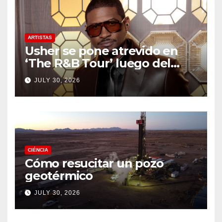
ARTISTAS
Usher se pone atrevido en
‘The R&B Tour’ luego del
drama de un fan
JULY 30, 2026
CIÉNCIA
Cómo resucitar un pozo
geotérmico
JULY 30, 2026