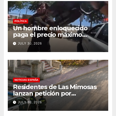
POLÍTICA
Un hombre enloquecido
paga el precio máximo
después de llevar un cuchillo
JULY 30, 2026
a un tiroteo con agentes del
condado de Los Ángeles
(VIDEO) * The Gateway
Pundit * por Cullen
Linebarger
NOTICIAS ESPAÑA
Residentes de Las Mimosas
lanzan petición por
disminución ‘inaceptable’ de
JULY 30, 2026
servicios básicos – The
Leader