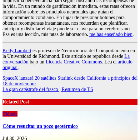
impulsar la perseverancia para seguir buscando las recompensas de
la vida. En un mundo de gratificación inmediata, estas ratas ofrecen
información sobre los principios neuronales que guían el
comportamiento cotidiano. En lugar de presionar botones para
obtener recompensas instantáneas, nos recuerdan que planificar,
anticipar y disfrutar el viaje puede ser clave para un cerebro sano.
Esa es una lección, mis ratas de laboratorio.
me has enseñado bien
.
Kelly Lambert
es profesor de Neurociencia del Comportamiento en
la Universidad de Richmond. Este artículo se republica desde
La
conversación
bajo un
Licencia Creative Commons
. Lea el
artículo
original
.
Post
SpaceX lanzará 20 satélites Starlink desde California a principios del
18 de noviembre
navigation
La gran catástrofe del frasco | Resumen de TS
Related Post
Ciéncia
Cómo resucitar un pozo geotérmico
Jul 30, 2026