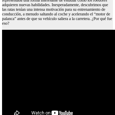
representaba una forma interesante de estudiar cómo los roedores
adquieren nuevas habilidades. Inesperadamente, descubrimos que
las ratas tenían una intensa motivación para su entrenamiento de
conducción, a menudo saltando al coche y acelerando el “motor de
palanca” antes de que su vehículo saliera a la carretera. ¿Por qué fue
eso?