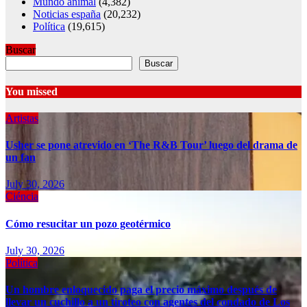
Mundo animal
(4,382)
Noticias españa
(20,232)
Política
(19,615)
Buscar
Buscar
You missed
Artistas
Usher se pone atrevido en ‘The R&B Tour’ luego del drama de
un fan
July 30, 2026
Ciéncia
Cómo resucitar un pozo geotérmico
July 30, 2026
Política
Un hombre enloquecido paga el precio máximo después de
llevar un cuchillo a un tiroteo con agentes del condado de Los