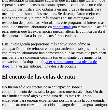
Los resultados preliminares sugieren que las ratas que tuvieron que
esperar sus recompensas muestran signos de cambiar de un estilo
cognitivo pesimista a uno optimista en una prueba diseñada para
medir el optimismo de los roedores. Se desempeñaron mejor en
tareas cognitivas y fueron más audaces en sus estrategias de
resolución de problemas. Vinculamos este programa al interés más
amplio de nuestro laboratorio en
conductuales
un término que acuñé
para sugerir que las experiencias pueden alterar la química cerebral
de manera similar a los productos farmacéuticos.
Esta investigación proporciona más apoyo sobre cómo la
anticipación puede reforzar el comportamiento. Trabajos anteriores
con ratas de laboratorio han demostrado que las ratas que presionan
una barra para consumir cocaína (un estimulante que aumenta la
activación de la dopamina)
ya experimentamos una oleada de
dopamina
ya que anticipan una dosis de cocaína.
El cuento de las colas de rata
No fueron sólo los efectos de la anticipación sobre el
comportamiento de las ratas lo que llamó nuestra atención. Un día,
un estudiante notó algo extraño: una de las ratas del grupo
entrenadas para esperar experiencias positivas tenía la cola erguida
con un extremo curvado, parecido al mango de un paraguas antiguo.