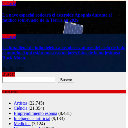
Ciéncia
La nave espacial rodeará el asteroide Apophis durante el
fatídico sobrevuelo de la Tierra en 2029
Jul 30, 2026
Ciéncia
La luna llena de julio deleita a los observadores del cielo de todo
el mundo. Aquí están nuestras mejores fotos de la majestuosa
Buck Moon.
Jul 30, 2026
Buscar
Buscar
Categorías
Artistas
(22,745)
Ciéncia
(21,354)
Emprendimiento españa
(8,431)
Inteligencia artificial
(9,133)
Medicina
(3,124)