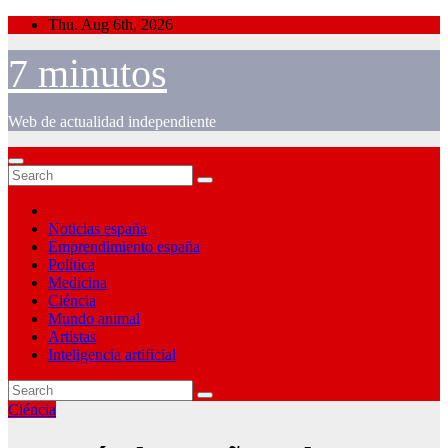
Skip
Thu. Aug 6th, 2026
to
content
7 minutos
Web de actualidad independiente
Noticias españa
Emprendimiento españa
Política
Medicina
Ciéncia
Mundo animal
Artistas
Inteligencia artificial
Ciéncia