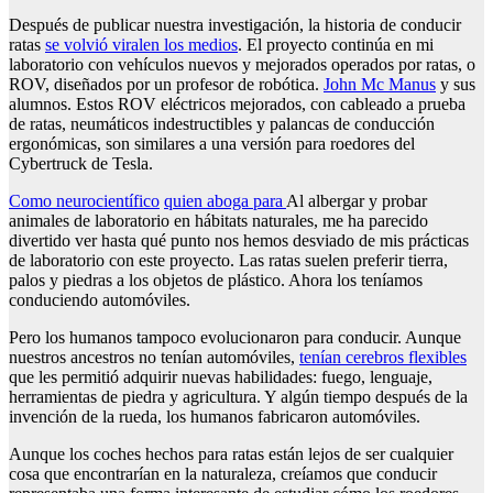
Después de publicar nuestra investigación, la historia de conducir
ratas
se volvió viral
en los medios
. El proyecto continúa en mi
laboratorio con vehículos nuevos y mejorados operados por ratas, o
ROV, diseñados por un profesor de robótica.
John Mc Manus
y sus
alumnos. Estos ROV eléctricos mejorados, con cableado a prueba
de ratas, neumáticos indestructibles y palancas de conducción
ergonómicas, son similares a una versión para roedores del
Cybertruck de Tesla.
Como neurocientífico
quien aboga
para
Al albergar y probar
animales de laboratorio en hábitats naturales, me ha parecido
divertido ver hasta qué punto nos hemos desviado de mis prácticas
de laboratorio con este proyecto. Las ratas suelen preferir tierra,
palos y piedras a los objetos de plástico. Ahora los teníamos
conduciendo automóviles.
Pero los humanos tampoco evolucionaron para conducir. Aunque
nuestros ancestros no tenían automóviles,
tenían cerebros flexibles
que les permitió adquirir nuevas habilidades: fuego, lenguaje,
herramientas de piedra y agricultura. Y algún tiempo después de la
invención de la rueda, los humanos fabricaron automóviles.
Aunque los coches hechos para ratas están lejos de ser cualquier
cosa que encontrarían en la naturaleza, creíamos que conducir