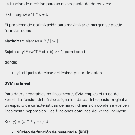
La función de decisión para un nuevo punto de datos x es:
f(x) = signo(w^T * x + b)
El problema de optimización para maximizar el margen se puede
formular como:
Maximizar: Margen = 2 / ||w||
Sujeto a: yi * (w^T * xi + b) >= 1, para todo i
dónde:
yi: etiqueta de clase del iésimo punto de datos
SVM no lineal
Para datos separables no linealmente, SVM emplea el truco del
kernel. La función del núcleo asigna los datos del espacio original a
un espacio de características de mayor dimensión donde se vuelven
linealmente separables. Las funciones comunes del kernel incluyen:
K(x, y) = (x^T * y + c)^d
Núcleo de función de base radial (RBF):