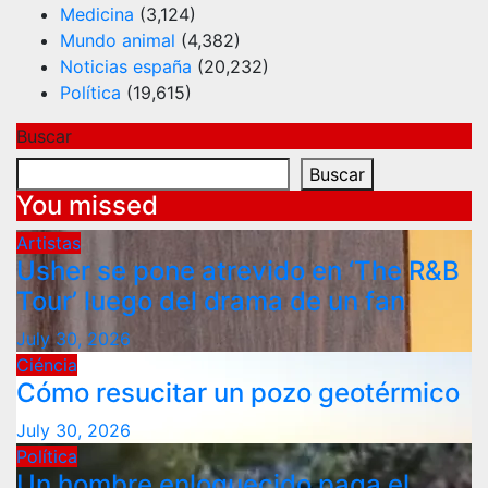
Medicina
(3,124)
Mundo animal
(4,382)
Noticias españa
(20,232)
Política
(19,615)
Buscar
Buscar
You missed
Artistas
Usher se pone atrevido en ‘The R&B
Tour’ luego del drama de un fan
July 30, 2026
Ciéncia
Cómo resucitar un pozo geotérmico
July 30, 2026
Política
Un hombre enloquecido paga el