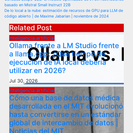
Post
basado en Mistral Small Instruct 22B
navigation
De lo local a la nube: estimación de recursos de GPU para LLM de
código abierto | de Maxime Jabarian | noviembre de 2024
Related Post
Inteligencia artificial
Ollama frente a LM Studio frente
a llama.cpp: ¿Qué tiempo de
ejecución de IA local debería
utilizar en 2026?
Jul 30, 2026
Inteligencia artificial
Cómo una base de datos médica
desarrollada en el MIT evolucionó
hasta convertirse en un estándar
global de intercambio de datos |
Noticias del MIT