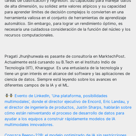
tareas de clasificación y regresión. Su capacidad para manejar datos
de alta dimensión, su solidez ante valores atípicos y su capacidad
para aprender límites de decisión complejos lo convierten en una
herramienta valiosa en el conjunto de herramientas de aprendizaje
automático. Sin embargo, para lograr un rendimiento óptimo, es
necesaria una cuidadosa consideración de la función del núcleo y los
recursos computacionales.
Pragati Jhunjhunwala es pasante de consultoría en MarktechPost.
Actualmente está cursando su B.Tech en el Instituto Indio de
Tecnología (IIT), Kharagpur. Es una entusiasta de la tecnología y
tiene un gran interés en el alcance del software y las aplicaciones de
ciencia de datos. Siempre está leyendo sobre los avances en
diferentes campos de la IA y el ML.
Evento de LinkedIn, ‘Una plataforma, posibilidades
multimodales’, donde el director ejecutivo de Encord, Eric Landau, y
el director de ingeniería de productos, Justin Sharps, hablarán sobre
cómo están reinventando el proceso de desarrollo de datos para
ayudar a los equipos a construir rápidamente modelos de IA
multimodales innovadores.
Conozca Beepo-22B: el modelo optimizado de IA sin restricciones