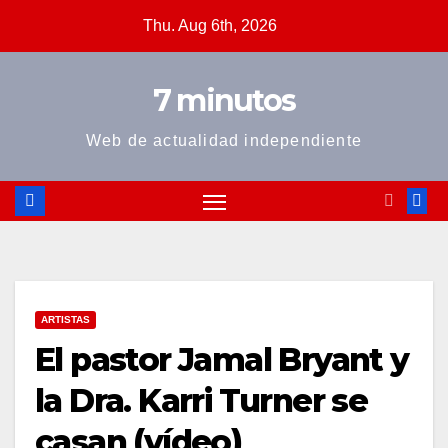
Skip
Thu. Aug 6th, 2026
to
content
7 minutos
Web de actualidad independiente
ARTISTAS
El pastor Jamal Bryant y
la Dra. Karri Turner se
casan (vídeo)