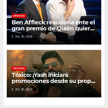
ARTISTAS
Ben Affleck reacciona ante el
gran premio de Quién quiere
ser millonario
JUL 30, 2026
ARTISTAS
Tóxico: ¡Yash iniciará
promociones desde su propio
terreno!
JUL 30, 2026