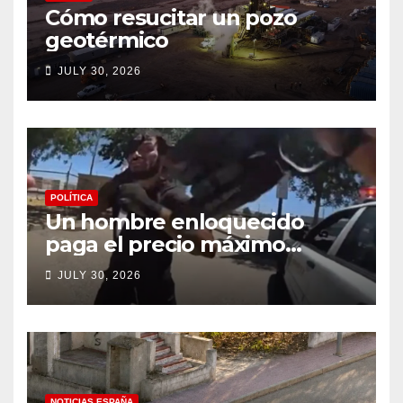
Cómo resucitar un pozo
geotérmico
JULY 30, 2026
POLÍTICA
Un hombre enloquecido
paga el precio máximo
después de llevar un cuchillo
JULY 30, 2026
a un tiroteo con agentes del
condado de Los Ángeles
(VIDEO) * The Gateway
Pundit * por Cullen
Linebarger
NOTICIAS ESPAÑA