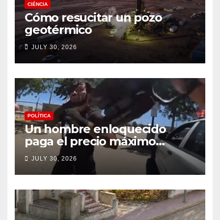
CIÉNCIA
Cómo resucitar un pozo
geotérmico
JULY 30, 2026
POLÍTICA
Un hombre enloquecido
paga el precio máximo
después de llevar un cuchillo
JULY 30, 2026
a un tiroteo con agentes del
condado de Los Ángeles
(VIDEO) * The Gateway
Pundit * por Cullen
Linebarger