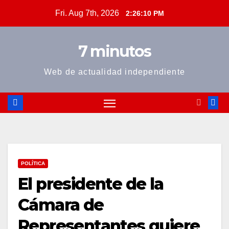
Skip
Fri. Aug 7th, 2026
2:26:11 PM
to
content
7 minutos
Web de actualidad independiente
POLÍTICA
El presidente de la
Cámara de
Representantes quiere