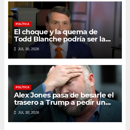
(VIDEO) * The Gateway Pundit
* por Cullen Linebarger
POLÍTICA
El choque y la quema de
Todd Blanche podría ser la
máxima humillación de
JUL 30, 2026
Trump
POLÍTICA
Alex Jones pasa de besarle el
trasero a Trump a pedir un
impeachment
JUL 30, 2026