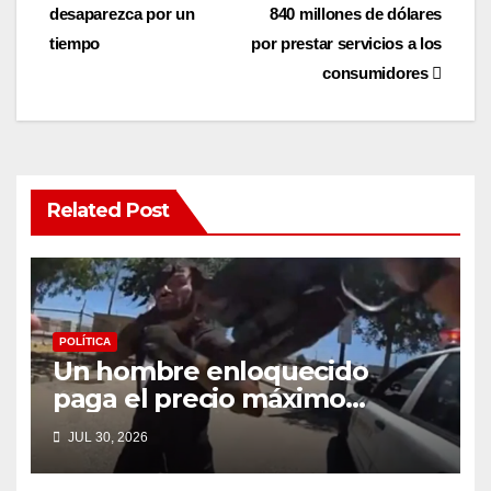
navigation
desaparezca por un
840 millones de dólares
tiempo
por prestar servicios a los
consumidores
Related Post
POLÍTICA
Un hombre enloquecido
paga el precio máximo
después de llevar un cuchillo
JUL 30, 2026
a un tiroteo con agentes del
condado de Los Ángeles