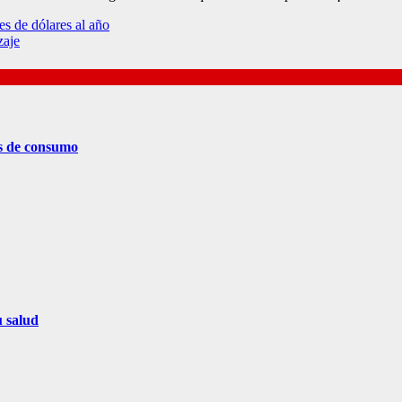
s de dólares al año
zaje
os de consumo
u salud