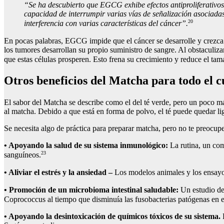
“Se ha descubierto que EGCG exhibe efectos antiproliferativo
capacidad de interrumpir varias vías de señalización asociadas
20
interferencia con varias características del cáncer”.
En pocas palabras, EGCG impide que el cáncer se desarrolle y crezca a
los tumores desarrollan su propio suministro de sangre. Al obstaculiza
que estas células prosperen. Esto frena su crecimiento y reduce el tam
Otros beneficios del Matcha para todo el 
El sabor del Matcha se describe como el del té verde, pero un poco 
al matcha. Debido a que está en forma de polvo, el té puede quedar lig
Se necesita algo de práctica para preparar matcha, pero no te preocup
•
Apoyando la salud de su sistema inmunológico:
La rutina, un com
23
sanguíneos.
•
Aliviar el estrés y la ansiedad –
Los modelos animales y los ensayos
•
Promoción de un microbioma intestinal saludable:
Un estudio de 
Coprococcus al tiempo que disminuía las fusobacterias patógenas en el i
•
Apoyando la desintoxicación de químicos tóxicos de su sistema.
L