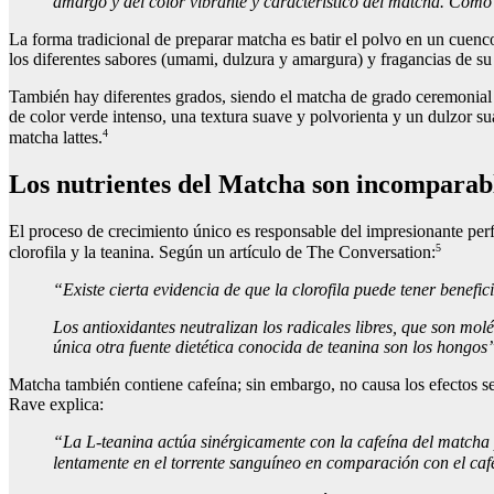
amargo y del color vibrante y característico del matcha. Como
La forma tradicional de preparar matcha es batir el polvo en un cuenco
los diferentes sabores (umami, dulzura y amargura) y fragancias de su
También hay diferentes grados, siendo el matcha de grado ceremonial el 
de color verde intenso, una textura suave y polvorienta y un dulzor su
4
matcha lattes.
Los nutrientes del Matcha son incomparab
El proceso de crecimiento único es responsable del impresionante perf
5
clorofila y la teanina. Según un artículo de The Conversation:
“Existe cierta evidencia de que la clorofila puede tener benefic
Los antioxidantes neutralizan los radicales libres, que son mol
única otra fuente dietética conocida de teanina son los hongos
Matcha también contiene cafeína; sin embargo, no causa los efectos s
Rave explica:
“La L-teanina actúa sinérgicamente con la cafeína del matcha p
lentamente en el torrente sanguíneo en comparación con el caf