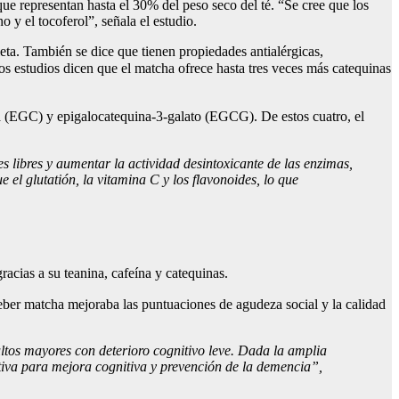
que representan hasta el 30% del peso seco del té. “Se cree que los
 y el tocoferol”, señala el estudio.
leta. También se dice que tienen propiedades antialérgicas,
os estudios dicen que el matcha ofrece hasta tres veces más catequinas
na (EGC) y epigalocatequina-3-galato (EGCG). De estos cuatro, el
s libres y aumentar la actividad desintoxicante de las enzimas,
el glutatión, la vitamina C y los flavonoides, lo que
racias a su teanina, cafeína y catequinas.
ber matcha mejoraba las puntuaciones de agudeza social y la calidad
ltos mayores con deterioro cognitivo leve. Dada la amplia
ectiva para mejora cognitiva y prevención de la demencia”,