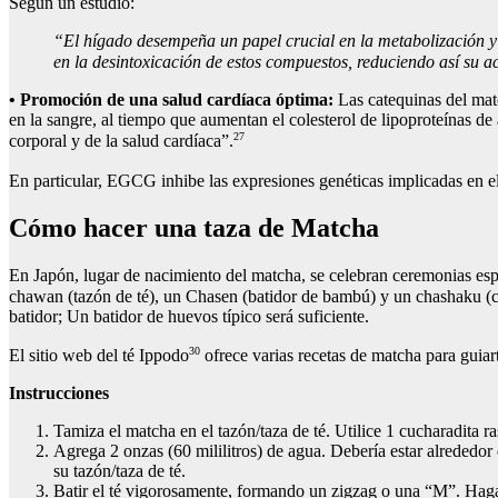
Según un estudio:
“El hígado desempeña un papel crucial en la metabolización y 
en la desintoxicación de estos compuestos, reduciendo así su 
•
Promoción de una salud cardíaca óptima:
Las catequinas del matc
en la sangre, al tiempo que aumentan el colesterol de lipoproteínas d
27
corporal y de la salud cardíaca”.
En particular, EGCG inhibe las expresiones genéticas implicadas en
Cómo hacer una taza de Matcha
En Japón, lugar de nacimiento del matcha, se celebran ceremonias espec
chawan (tazón de té), un Chasen (batidor de bambú) y un chashaku (c
batidor; Un batidor de huevos típico será suficiente.
30
El sitio web del té Ippodo
ofrece varias recetas de matcha para guiart
Instrucciones
Tamiza el matcha en el tazón/taza de té. Utilice 1 cucharadita 
Agrega 2 onzas (60 mililitros) de agua. Debería estar alrededor 
su tazón/taza de té.
Batir el té vigorosamente, formando un zigzag o una “M”. Haga 