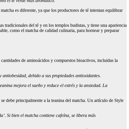
omo el té verde más aromático.”
matcha es diferente, ya que los productores de té intentan equilibrar
s tradicionales del té y en los templos budistas, y tiene una apariencia
nable, como el matcha de calidad culinaria, para hornear y preparar
s cantidades de aminoácidos y compuestos bioactivos, incluidas la
s y antiobesidad, debido a sus propiedades antioxidantes.
eanina mejora el sueño y reduce el estrés y la ansiedad. La
e debe principalmente a la teanina del matcha. Un artículo de Style
’. Si bien el matcha contiene cafeína, se libera más