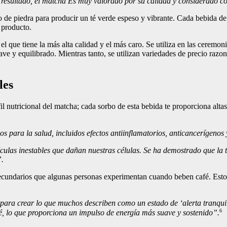
 resultado, el matcha Es muy valorado por su calidad y considerado c
 de piedra para producir un té verde espeso y vibrante. Cada bebida de 
 producto.
que tiene la más alta calidad y el más caro. Se utiliza en las ceremonia
ave y equilibrado. Mientras tanto, se utilizan variedades de precio razo
les
il nutricional del matcha; cada sorbo de esta bebida te proporciona alta
ios para la salud, incluidos efectos antiinflamatorios, anticancerígeno
éculas inestables que dañan nuestras células. Se ha demostrado que la t
”.
ecundarios que algunas personas experimentan cuando beben café. Esto s
ara crear lo que muchos describen como un estado de ‘alerta tranquila
6
é, lo que proporciona un impulso de energía más suave y sostenido”.