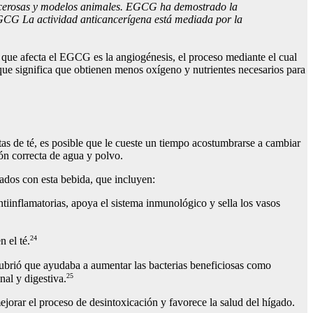
cancerosas y modelos animales. EGCG ha demostrado la
. EGCG La actividad anticancerígena está mediada por la
l que afecta el EGCG es la angiogénesis, el proceso mediante el cual
o que significa que obtienen menos oxígeno y nutrientes necesarios para
itas de té, es posible que le cueste un tiempo acostumbrarse a cambiar
ión correcta de agua y polvo.
iados con esta bebida, que incluyen:
tiinflamatorias, apoya el sistema inmunológico y sella los vasos
24
 el té.
cubrió que ayudaba a aumentar las bacterias beneficiosas como
25
nal y digestiva.
jorar el proceso de desintoxicación y favorece la salud del hígado.