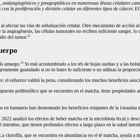
s, antiangiogénicos y proapoptóticos en numerosas líneas celulares 
 con la proliferación y división celular en diferentes tipos de cáncer
l afectar las vías de señalización celular. Otro mecanismo de acción a
r la angiogénesis, las células tumorales no reciben suficiente sangre, l
21
año del tumor.
cuerpo
22
más amargo.
Si está acostumbrado a los tés de hojas sueltas y a las bols
eramente granulado si no lo bates lo suficiente o no utilizas la proporc
es: el esfuerzo valdrá la pena, considerando los muchos beneficios asoc
puesto polifenólico que se encuentra en el matcha, tiene propiedades an
 en humanos han demostrado los beneficios relajantes de la l-teanina en
2022 analizó los efectos de beber matcha en la microbiota fecal y des
ntestino, que tienen profundos efectos a largo plazo en la salud intesti
a clorofila, que se encuentra en abundancia en el té matcha, ayuda a me