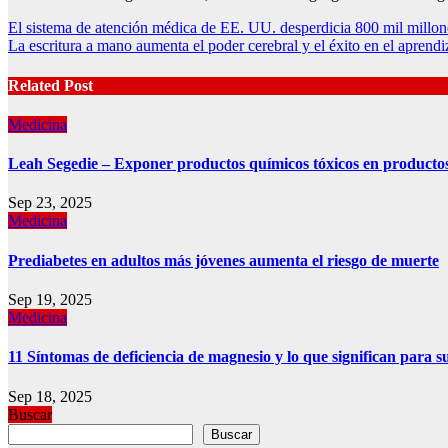
Post
El sistema de atención médica de EE. UU. desperdicia 800 mil millone
La escritura a mano aumenta el poder cerebral y el éxito en el aprendi
navigation
Related Post
Medicina
Leah Segedie – Exponer productos químicos tóxicos en product
Sep 23, 2025
Medicina
Prediabetes en adultos más jóvenes aumenta el riesgo de muerte
Sep 19, 2025
Medicina
11 Síntomas de deficiencia de magnesio y lo que significan para s
Sep 18, 2025
Buscar
Buscar