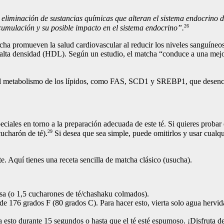
eliminación de sustancias químicas que alteran el sistema endocrino d
26
acumulación y su posible impacto en el sistema endocrino”.
ha promueven la salud cardiovascular al reducir los niveles sanguíneos 
e alta densidad (HDL). Según un estudio, el matcha “conduce a una mejor
 el metabolismo de los lípidos, como FAS, SCD1 y SREBP1, que desencad
iales en torno a la preparación adecuada de este té. Si quieres probar e
29
ucharón de té).
Si desea que sea simple, puede omitirlos y usar cualqu
e. Aquí tienes una receta sencilla de matcha clásico (usucha).
rasa (o 1,5 cucharones de té/chashaku colmados).
de 176 grados F (80 grados C). Para hacer esto, vierta solo agua hervida
esto durante 15 segundos o hasta que el té esté espumoso. ¡Disfruta de