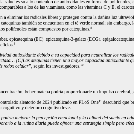
la salud es su alto contenido de antioxidantes en forma de polifenoles, 
omparables a los de las vitaminas, como las vitaminas C y E, el caroteno
 eliminar los radicales libres y protegen contra la dañina luz ultravio
catequinas también se encuentran en el té verde normal; sin embargo, l
8
los polifenoles están compuestos por catequinas.
saber, epicatequina (EC), epicatequina-3-galato (ECG), epigalocatequi
9
ficios.
vidad antioxidante debido a su capacidad para neutralizar los radicale
eductasa… [C]Las atequinas tienen una mayor capacidad antioxidante que 
10
s redox celular”,
según los investigadores.
a concentración, beber matcha podría proporcionarle un impulso cerebral, g
11
 controlado aleatorio de 2024 publicado en PLoS One
descubrió que be
o cognitivo y deterioro cognitivo leve.
 podría mejorar la percepción emocional y la calidad del sueño en adu
porarlo a la rutina diaria puede ofrecer una estrategia simple pero ef