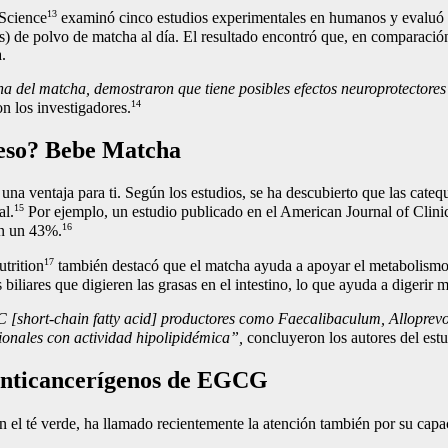
13
 Science
examinó cinco estudios experimentales en humanos y evaluó 
as) de polvo de matcha al día. El resultado encontró que, en comparación
.
a del matcha, demostraron que tiene posibles efectos neuroprotectores
14
n los investigadores.
peso? Bebe Matcha
 una ventaja para ti. Según los estudios, se ha descubierto que las cat
15
al.
Por ejemplo, un estudio publicado en el American Journal of Clini
16
en un 43%.
17
trition
también destacó que el matcha ayuda a apoyar el metabolismo e 
biliares que digieren las grasas en el intestino, lo que ayuda a digerir 
C [short-chain fatty acid] productores como Faecalibaculum, Alloprevo
ionales con actividad hipolipidémica”,
concluyeron los autores del estu
s anticancerígenos de EGCG
l té verde, ha llamado recientemente la atención también por su capaci