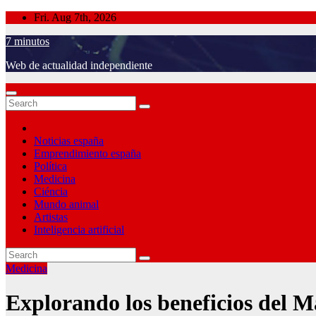
Skip
Fri. Aug 7th, 2026
to
7 minutos
content
Web de actualidad independiente
Noticias españa
Emprendimiento españa
Política
Medicina
Ciéncia
Mundo animal
Artistas
Inteligencia artificial
Medicina
Explorando los beneficios del M