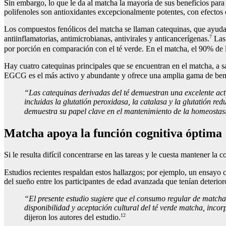
Sin embargo, lo que le da al matcha la mayoría de sus beneficios para 
polifenoles son antioxidantes excepcionalmente potentes, con efectos c
Los compuestos fenólicos del matcha se llaman catequinas, que ayudan a
7
antiinflamatorias, antimicrobianas, antivirales y anticancerígenas.
Las 
por porción en comparación con el té verde. En el matcha, el 90% de 
Hay cuatro catequinas principales que se encuentran en el matcha, a 
EGCG es el más activo y abundante y ofrece una amplia gama de bene
“Las catequinas derivadas del té demuestran una excelente acti
incluidas la glutatión peroxidasa, la catalasa y la glutatión r
demuestra su papel clave en el mantenimiento de la homeostasi
Matcha apoya la función cognitiva óptima
Si le resulta difícil concentrarse en las tareas y le cuesta mantener l
Estudios recientes respaldan estos hallazgos; por ejemplo, un ensayo
del sueño entre los participantes de edad avanzada que tenían deterior
“El presente estudio sugiere que el consumo regular de matcha
disponibilidad y aceptación cultural del té verde matcha, incor
12
dijeron los autores del estudio.