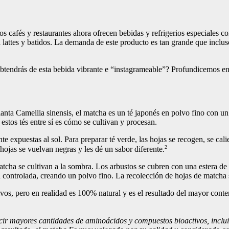
cafés y restaurantes ahora ofrecen bebidas y refrigerios especiales co
a lattes y batidos. La demanda de este producto es tan grande que inc
btendrás de esta bebida vibrante e “instagrameable”? Profundicemos en 
planta Camellia sinensis, el matcha es un té japonés en polvo fino con un
 estos tés entre sí es cómo se cultivan y procesan.
 expuestas al sol. Para preparar té verde, las hojas se recogen, se cal
2
hojas se vuelvan negras y les dé un sabor diferente.
 matcha se cultivan a la sombra. Los arbustos se cubren con una estera d
controlada, creando un polvo fino. La recolección de hojas de matcha s
vos, pero en realidad es 100% natural y es el resultado del mayor conte
cir mayores cantidades de aminoácidos y compuestos bioactivos, incluida