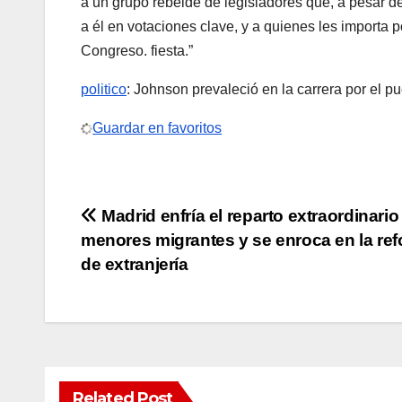
a un grupo rebelde de legisladores que, a pesar 
a él en votaciones clave, y a quienes les importa 
Congreso. fiesta.”
politico
: Johnson prevaleció en la carrera por el 
Guardar en favoritos
Post
Madrid enfría el reparto extraordinario
menores migrantes y se enroca en la re
navigation
de extranjería
Related Post