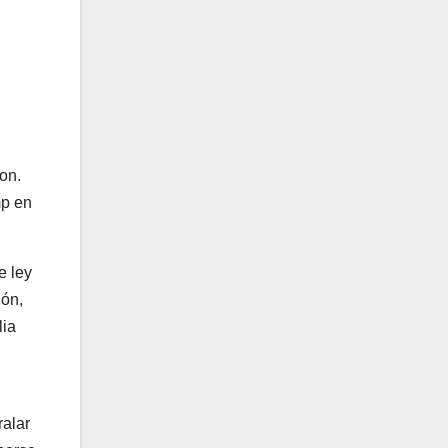
on.
mp en
e ley
ión,
lia
ralar