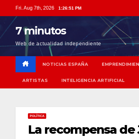
Skip
Fri. Aug 7th, 2026
1:26:52 PM
to
content
7 minutos
Web de actualidad independiente
NOTICIAS ESPAÑA
EMPRENDIMIE
ARTISTAS
INTELIGENCIA ARTIFICIAL
POLÍTICA
La recompensa de 