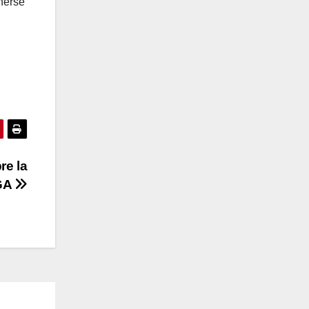
nerse
re la
AGA