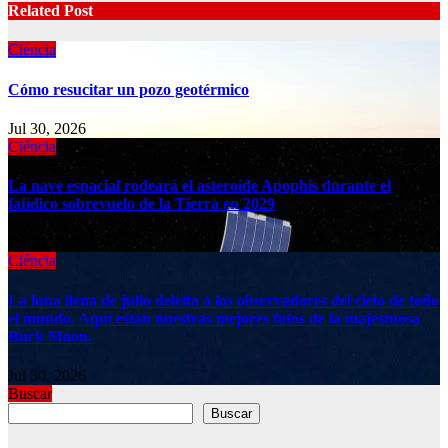
Related Post
Ciéncia
Cómo resucitar un pozo geotérmico
Jul 30, 2026
Ciéncia
La nave espacial rodeará el asteroide Apophis durante el
fatídico sobrevuelo de la Tierra en 2029
Jul 30, 2026
Ciéncia
La luna llena de julio deleita a los observadores del cielo de todo
el mundo. Aquí están nuestras mejores fotos de la majestuosa
Buck Moon.
Jul 30, 2026
Buscar
Buscar