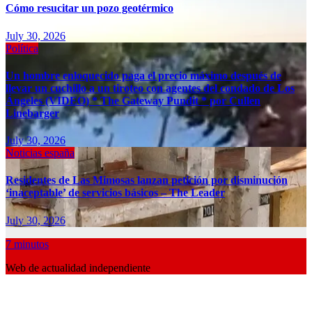
Cómo resucitar un pozo geotérmico
July 30, 2026
Política
Un hombre enloquecido paga el precio máximo después de
llevar un cuchillo a un tiroteo con agentes del condado de Los
Ángeles (VIDEO) * The Gateway Pundit * por Cullen
Linebarger
July 30, 2026
Noticias españa
Residentes de Las Mimosas lanzan petición por disminución
‘inaceptable’ de servicios básicos – The Leader
July 30, 2026
7 minutos
Web de actualidad independiente