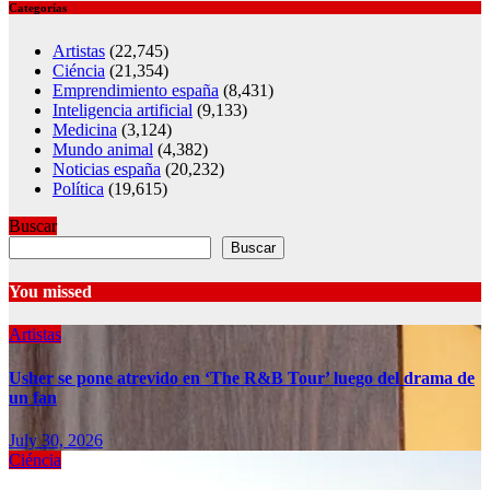
Categorías
Artistas
(22,745)
Ciéncia
(21,354)
Emprendimiento españa
(8,431)
Inteligencia artificial
(9,133)
Medicina
(3,124)
Mundo animal
(4,382)
Noticias españa
(20,232)
Política
(19,615)
Buscar
Buscar
You missed
Artistas
Usher se pone atrevido en ‘The R&B Tour’ luego del drama de
un fan
July 30, 2026
Ciéncia