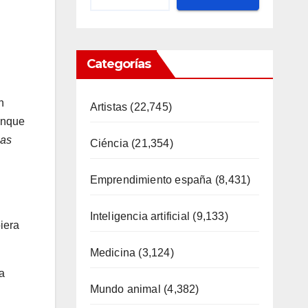
Categorías
n
Artistas
(22,745)
unque
Las
Ciéncia
(21,354)
Emprendimiento españa
(8,431)
Inteligencia artificial
(9,133)
iera
Medicina
(3,124)
a
Mundo animal
(4,382)