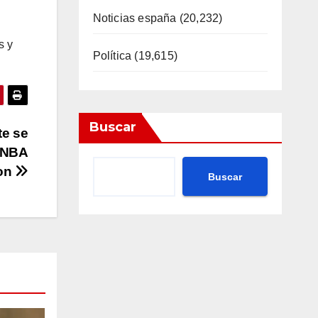
Noticias españa
(20,232)
s y
Política
(19,615)
Buscar
te se
e NBA
zon
Buscar