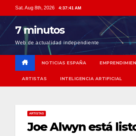
Skip
Sat. Aug 8th, 2026
4:37:42 AM
to
content
7 minutos
Web de actualidad independiente
NOTICIAS ESPAÑA
EMPRENDIMIE
ARTISTAS
INTELIGENCIA ARTIFICIAL
ARTISTAS
Joe Alwyn está list