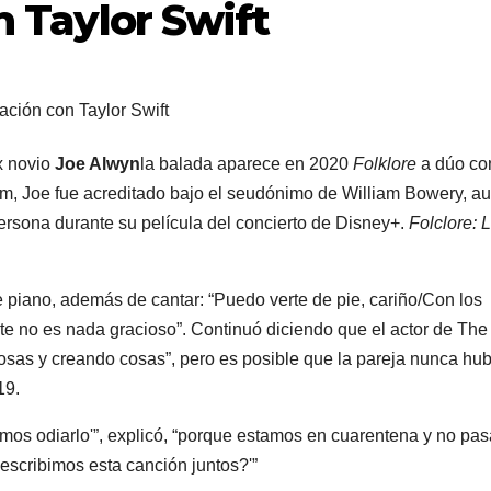
n Taylor Swift
ex novio
Joe Alwyn
la balada aparece en 2020
Folklore
a dúo co
um, Joe fue acreditado bajo el seudónimo de William Bowery, a
ersona durante su película del concierto de Disney+.
Folclore: 
de piano, además de cantar: “Puedo verte de pie, cariño/Con los
ste no es nada gracioso”. Continuó diciendo que el actor de The
osas y creando cosas”, pero es posible que la pareja nunca hub
19.
amos odiarlo'”, explicó, “porque estamos en cuarentena y no pas
escribimos esta canción juntos?'”