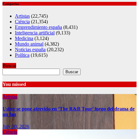
Categorías
Artistas
(22,745)
Ciéncia
(21,354)
Emprendimiento españa
(8,431)
Inteligencia artificial
(9,133)
Medicina
(3,124)
Mundo animal
(4,382)
Noticias españa
(20,232)
Política
(19,615)
Buscar
Buscar
You missed
Artistas
Usher se pone atrevido en ‘The R&B Tour’ luego del drama de
un fan
July 30, 2026
Ciéncia