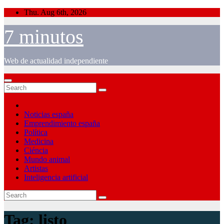
Skip
Thu. Aug 6th, 2026
to
content
7 minutos
Web de actualidad independiente
Noticias españa
Emprendimiento españa
Política
Medicina
Ciéncia
Mundo animal
Artistas
Inteligencia artificial
Tag:
listo