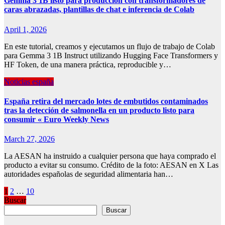
Gemma 3 1B listo para producción con transformadores de
caras abrazadas, plantillas de chat e inferencia de Colab
April 1, 2026
En este tutorial, creamos y ejecutamos un flujo de trabajo de Colab
para Gemma 3 1B Instruct utilizando Hugging Face Transformers y
HF Token, de una manera práctica, reproducible y…
Noticias españa
España retira del mercado lotes de embutidos contaminados
tras la detección de salmonella en un producto listo para
consumir « Euro Weekly News
March 27, 2026
La AESAN ha instruido a cualquier persona que haya comprado el
producto a evitar su consumo. Crédito de la foto: AESAN en X Las
autoridades españolas de seguridad alimentaria han…
Posts
1
2
…
10
Buscar
pagination
Buscar