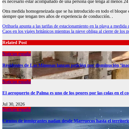
es necesario estar acompañado de una persona que tenga al menos 24
Otra medida homogeneizada que se ha introducido en todo el bloque 
siempre que tengan tres años de experiencia de conducción. .
Post
Orihuela apunta a las tarifas de estacionamiento en la playa a medid
Caos en los viajes británicos mientras la nieve obliga al cierre de los 
navigation
Related Post
Noticias españa
Residentes de Las Mimosas lanzan petición por disminución ‘inac
Jul 30, 2026
Noticias españa
El aeropuerto de Palma es uno de los peores por las colas en el 
Jul 30, 2026
Noticias españa
Cientos de inmigrantes nadan desde Marruecos hasta el territori