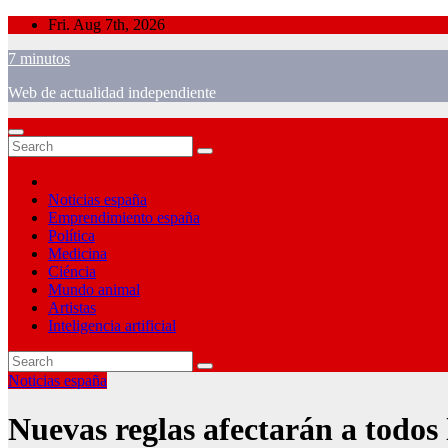
Skip
Fri. Aug 7th, 2026
to
7 minutos
content
Web de actualidad independiente
Noticias españa
Emprendimiento españa
Política
Medicina
Ciéncia
Mundo animal
Artistas
Inteligencia artificial
Noticias españa
Nuevas reglas afectarán a todo