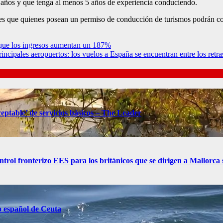
 años y que tenga al menos 5 años de experiencia conduciendo.
es que quienes posean un permiso de conducción de turismos podrán con
a que los ingresos aumentan un 187%
principales aeropuertos: los vuelos a España se encuentran entre los retr
eptable’ de servicios básicos – The Leader
control fronterizo EES para los británicos que se dirigen a Mallorc
o español de Ceuta