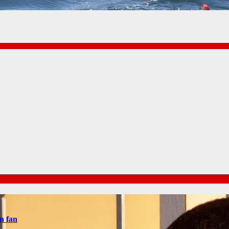
n fan