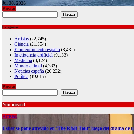
Jul 30, 2026
Buscar
Buscar
Categorías
Artistas
(22,745)
Ciéncia
(21,354)
Emprendimiento españa
(8,431)
Inteligencia artificial
(9,133)
Medicina
(3,124)
Mundo animal
(4,382)
Noticias españa
(20,232)
Política
(19,615)
Buscar
Buscar
You missed
Artistas
Usher se pone atrevido en ‘The R&B Tour’ luego del drama de u