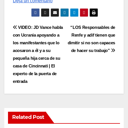
Deja un comentario
Post
VIDEO: JD Vance habla
“LOS Responsables de
con Ucrania apoyando a
Renfe y adif tienen que
navigation
los manifestantes que lo
dimitir si no son capaces
acosaron a él y a su
de hacer su trabajo”
pequeña hija cerca de su
casa de Cincinnati | El
experto de la puerta de
entrada
Related Post