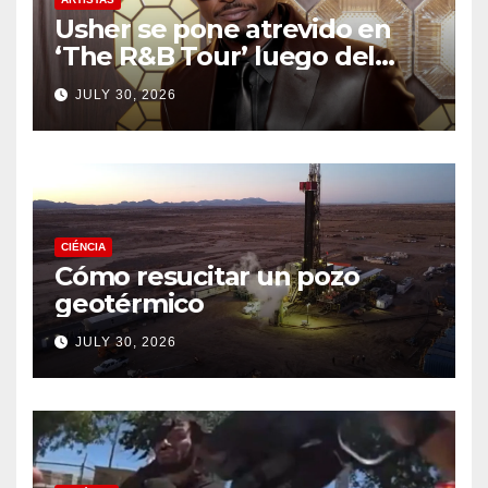
Usher se pone atrevido en
‘The R&B Tour’ luego del
drama de un fan
JULY 30, 2026
CIÉNCIA
Cómo resucitar un pozo
geotérmico
JULY 30, 2026