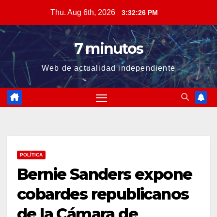
Skip
Thu. Aug 6th, 2026
3:32:27 PM
to
content
7 minutos
Web de actualidad independiente
POLÍTICA
Bernie Sanders expone
cobardes republicanos
de la Cámara de