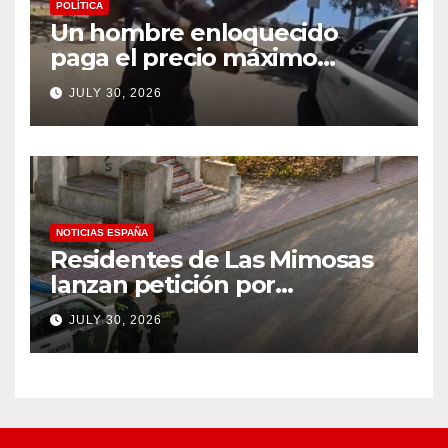
POLÍTICA
Un hombre enloquecido
paga el precio máximo
después de llevar un cuchillo
JULY 30, 2026
a un tiroteo con agentes del
condado de Los Ángeles
(VIDEO) * The Gateway
Pundit * por Cullen
Linebarger
NOTICIAS ESPAÑA
Residentes de Las Mimosas
lanzan petición por
disminución ‘inaceptable’ de
JULY 30, 2026
servicios básicos – The
Leader