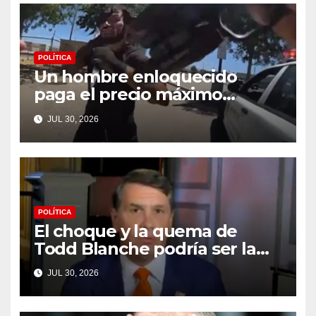
POLÍTICA
Un hombre enloquecido
paga el precio máximo
después de llevar un cuchillo
JUL 30, 2026
a un tiroteo con agentes del
condado de Los Ángeles
(VIDEO) * The Gateway Pundit
* por Cullen Linebarger
POLÍTICA
El choque y la quema de
Todd Blanche podría ser la
máxima humillación de
JUL 30, 2026
Trump